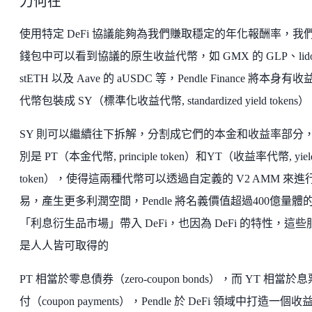
力何在
使用特定 DeFi 協議能夠為我們賺取穩定的年化報酬率，我
錢包中可以看到協議的原生收益代幣，如 GMX 的 GLP、lido
stETH 以及 Aave 的 aUSDC 等，Pendle Finance 將本身有
代幣包裝成 SY（標準化收益代幣, standardized yield tokens
SY 則可以繼續往下拆解，分割成它們的本金和收益率部分
別是 PT（本金代幣, principle token）和YT（收益率代幣, yiel
token），使得這兩種代幣可以透過自定義的 V2 AMM 來進
易，產生更多利潤空間，Pendle 將名義價值超過400億量體
「利息衍生品市場」帶入 DeFi，也因為 DeFi 的特性，這些
是人人皆可取得的
PT 相當於零息債券（zero-coupon bonds），而 YT 相當於
付（coupon payments），Pendle 於 DeFi 領域中打造一個收