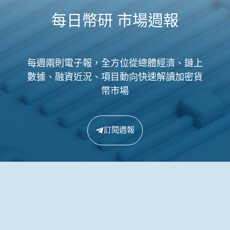
每日幣研 市場週報
每週兩則電子報，全方位從總體經濟、鏈上
數據、融資近況、項目動向快速解讀加密貨
幣市場
訂閱週報