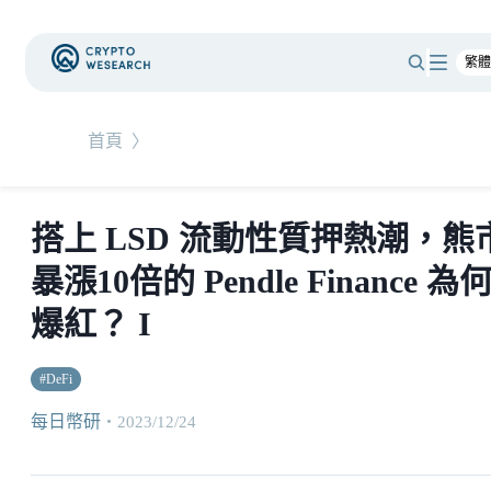
首頁
〉
搭上 LSD 流動性質押熱潮，熊
暴漲10倍的 Pendle Finance 為
爆紅？ I
#
DeFi
每日幣研
・
2023/12/24