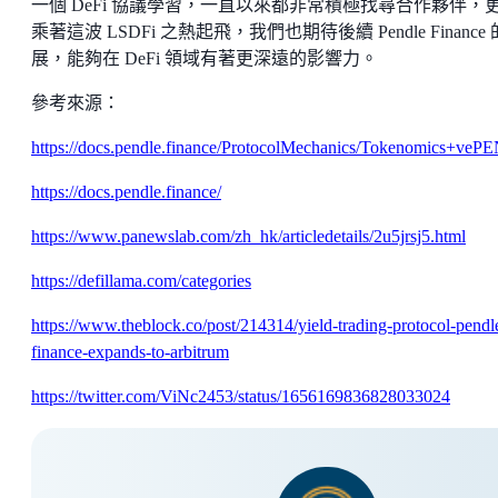
一個 DeFi 協議學習，一直以來都非常積極找尋合作夥伴，
乘著這波 LSDFi 之熱起飛，我們也期待後續 Pendle Finance
展，能夠在 DeFi 領域有著更深遠的影響力。
參考來源：
https://docs.pendle.finance/ProtocolMechanics/Tokenomics+
https://docs.pendle.finance/
https://www.panewslab.com/zh_hk/articledetails/2u5jrsj5.html
https://defillama.com/categories
https://www.theblock.co/post/214314/yield-trading-protocol-pendl
finance-expands-to-arbitrum
https://twitter.com/ViNc2453/status/1656169836828033024