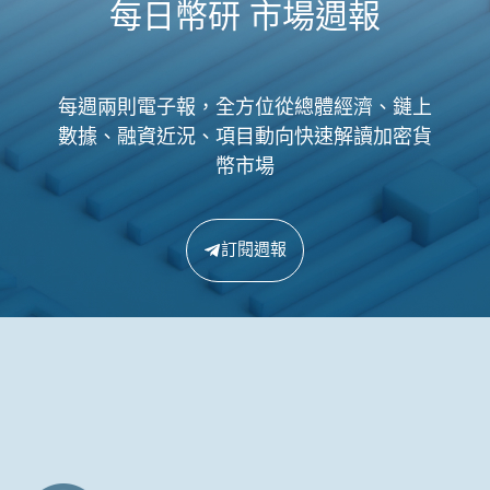
每日幣研 市場週報
每週兩則電子報，全方位從總體經濟、鏈上
數據、融資近況、項目動向快速解讀加密貨
幣市場
訂閱週報