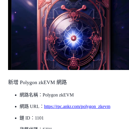
新增 Polygon zkEVM 網路
網路名稱：Polygon zkEVM
網路 URL：
https://rpc.ankr.com/polygon_zkevm
鏈 ID：1101