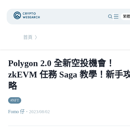
首頁
〉
Polygon 2.0 全新空投機會！
zkEVM 任務 Saga 教學！新手
略
#
NFT
Fomo 仔
・
2023/08/02