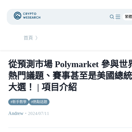
首頁
〉
從預測市場 Polymarket 參與世
熱門議題、賽事甚至是美國總統
大選！ | 項目介紹
#
新手教學
#
熱點話題
Andrew
・
2024/07/11