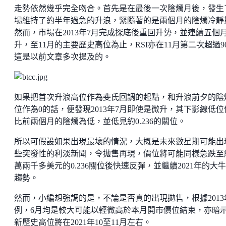
走勢依然幾乎完全吻合。首先是在最後一次陰燭月後，發生
場維持了約半年過急的升浪，緊隨著的是兩個月的陰燭冷靜
然而，市場在2013年7月完成探底後重回升勢，並連續五個
升，至11月的主要歷史高位為止，RSI亦在11月第二次超過9
這是以前文章多次提及的。
如果把首次升浪高位作為斐氏回調的起點，和升浪前夕的陰
位作為0的話，便發現2013年7月即使是微升，其下影線低位
比前兩個月的陰燭為低，並低見約0.236的關位。
所以可假設如果出現最壞的情況，大概是未來數星期可能出
些突發性的利淡新聞，令拋售再現，價位將可能同樣急跌至
萬兩千多美元的0.236關位後快速反彈，並繼續2021年的大
趨勢。
然而，小編想強調的是，不論是否真的出現拋售，根據2013
例，6月均是較大可能以輕微高於本月開市價位結束，亦暗
新歷史高位將在2021年10至11月左右。