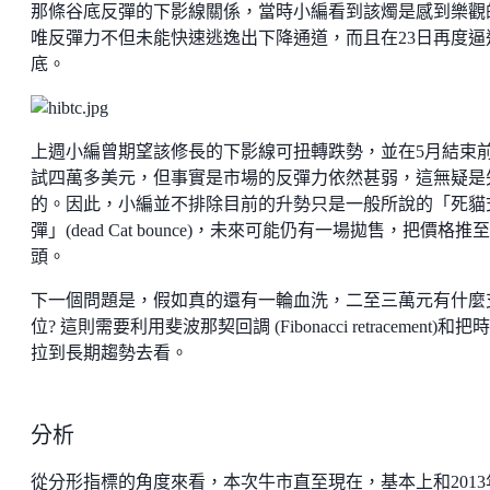
那條谷底反彈的下影線關係，當時小編看到該燭是感到樂觀
唯反彈力不但未能快速逃逸出下降通道，而且在23日再度逼
底。
上週小編曾期望該修長的下影線可扭轉跌勢，並在5月結束
試四萬多美元，但事實是市場的反彈力依然甚弱，這無疑是
的。因此，小編並不排除目前的升勢只是一般所說的「死貓
彈」(dead Cat bounce)，未來可能仍有一場拋售，把價格推
頭。
下一個問題是，假如真的還有一輪血洗，二至三萬元有什麼
位? 這則需要利用斐波那契回調 (Fibonacci retracement)和把
拉到長期趨勢去看。
分析
從分形指標的角度來看，本次牛市直至現在，基本上和2013