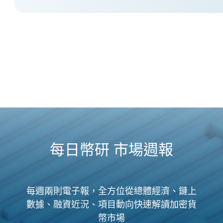
每日幣研 市場週報
每週兩則電子報，全方位從總體經濟、鏈上
數據、融資近況、項目動向快速解讀加密貨
幣市場