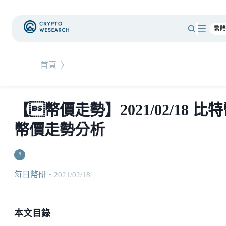
首頁
〉
【幣價走勢】2021/02/18 比
幣價走勢分析
#
每日幣研
・
2021/02/18
本文目錄