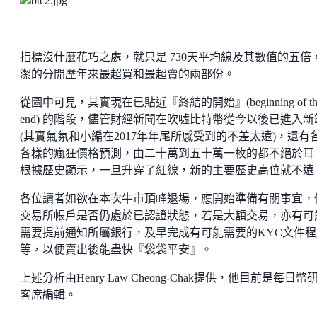
指標沒什麼花巧之處，就只是 730天平均線及其數值的五倍
潔的分開歷年來最超買和最超賣的兩部份。
從圖中可見，其實現在已貼近『終結的開始』(beginning of th
end) 的階段，儘管財經新聞在吹噓比特幣從今以後已進入新
(其實氣氛和小編在2017年年尾所感受到的不差太遠)，還有
各樣的瘋狂價格預測，由二十萬到五十萬一枚的都不絕於耳
根據歷史顯示，一旦升穿了紅線，新的主要歷史高位就不遠
各位讀者如欲在本次牛市頂峰退場，應開始準備有關事宜，
交易所帳戶是否仍處於已認證狀態，若是大額交易，亦有可
需要提前通知所屬銀行，及早完成有可能需要的KYC文件程
等，以便賣出後能盡快『袋袋平安』。
上述分析由Henry Law Cheong-Chak提供，他目前是每日幣
客席編輯。