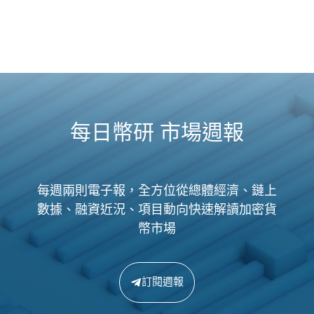
每日幣研 市場週報
每週兩則電子報，全方位從總體經濟、鏈上
數據、融資近況、項目動向快速解讀加密貨
幣市場
訂閱週報