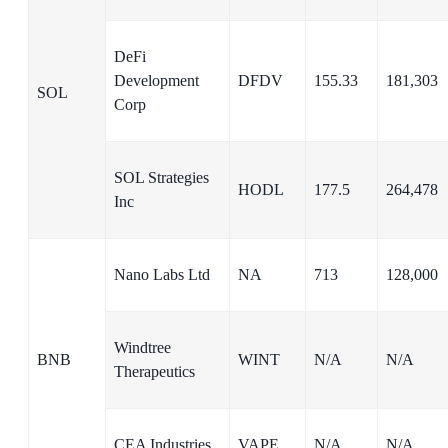
DeFi
Development
DFDV
155.33
181,303
SOL
Corp
SOL Strategies
HODL
177.5
264,478
Inc
Nano Labs Ltd
NA
713
128,000
Windtree
BNB
WINT
N/A
N/A
Therapeutics
CEA Industries
VAPE
N/A
N/A