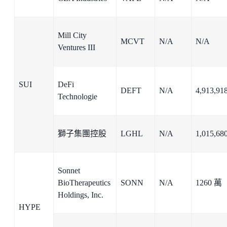
Mill City
MCVT
N/A
N/A
Ventures III
SUI
DeFi
DEFT
N/A
4,913,91
Technologie
獅子集團控股
LGHL
N/A
1,015,68
Sonnet
BioTherapeutics
SONN
N/A
1260 萬
Holdings, Inc.
HYPE