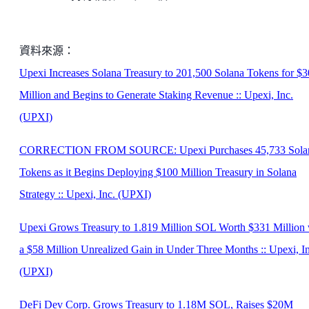
資料來源：
Upexi Increases Solana Treasury to 201,500 Solana Tokens for $3
Million and Begins to Generate Staking Revenue :: Upexi, Inc.
(UPXI)
CORRECTION FROM SOURCE: Upexi Purchases 45,733 Sola
Tokens as it Begins Deploying $100 Million Treasury in Solana
Strategy :: Upexi, Inc. (UPXI)
Upexi Grows Treasury to 1.819 Million SOL Worth $331 Million 
a $58 Million Unrealized Gain in Under Three Months :: Upexi, In
(UPXI)
DeFi Dev Corp. Grows Treasury to 1.18M SOL, Raises $20M