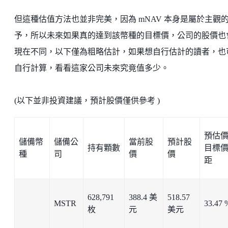
但這種估值方法也並非完美，因為 mNAV 本身是屬於主觀
予，所以未來如果真的達到該幣種的目標價，公司的股價也
現在不同，以下僅為粗略估計，如果想自行估計的讀者，也
自行計算，看看這家公司未來究竟值多少。
(以下並非投資建議，預計股價僅供參考 )
預估
儲備幣
儲備公
當前股
預計股
持有顆數
目標
種
司
價
價
距
628,791
388.4 美
518.57
MSTR
33.47 
枚
元
美元