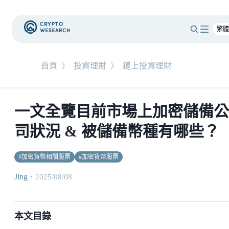
首頁
〉
投資理財
〉
鏈上投資理財
一文全覽目前市場上加密儲備公
司狀況 & 被儲備幣種有哪些？
#
加密貨幣相關股票
#
加密貨幣股票
Jing
・
2025/08/08
本文目錄