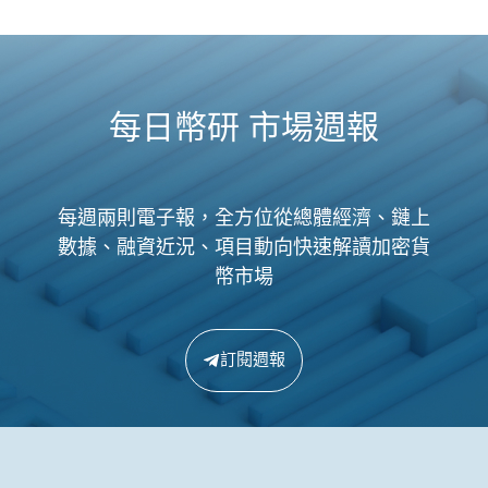
每日幣研 市場週報
每週兩則電子報，全方位從總體經濟、鏈上
數據、融資近況、項目動向快速解讀加密貨
幣市場
訂閱週報