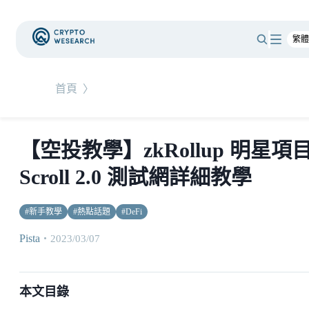
首頁
〉
【空投教學】zkRollup 明星項
Scroll 2.0 測試網詳細教學
#
新手教學
#
熱點話題
#
DeFi
Pista
・
2023/03/07
本文目錄