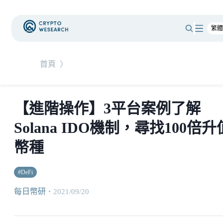
首頁
〉
【進階操作】3平台案例了解
Solana IDO機制，尋找100倍升
幣種
#
DeFi
每日幣研
・
2021/09/20