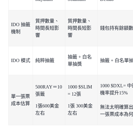
質押數量、
質押數量、
IDO 抽籤
時間長短影
時間長短影
錢包持有餘額
機制
響
響
抽籤 + 白名
IDO 模式
純粹抽籤
抽籤 + 白名單
單抽獎
1000 $DXL= 
500RAY＝10
1000 $SLIM
機率提升15%
張籤
= 12張
單一張票
成本估算
1張600美金
1張 300美金
無法太明確算
左右
左右
一張票成本為