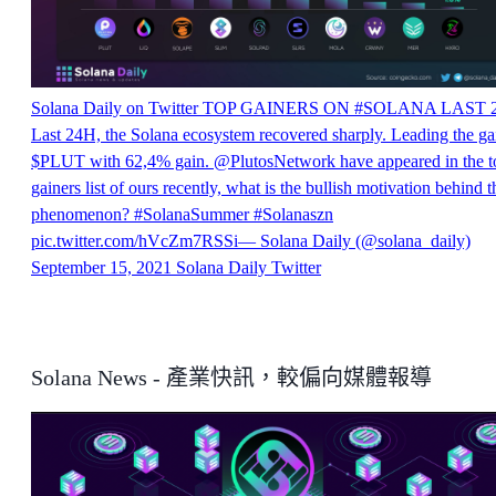
Solana Daily on Twitter
TOP GAINERS ON #SOLANA LAST 
Last 24H, the Solana ecosystem recovered sharply. Leading the gai
$PLUT with 62,4% gain. @PlutosNetwork have appeared in the t
gainers list of ours recently, what is the bullish motivation behind t
phenomenon? #SolanaSummer #Solanaszn
pic.twitter.com/hVcZm7RSSi— Solana Daily (@solana_daily)
September 15, 2021
Solana Daily
Twitter
Solana News - 產業快訊，較偏向媒體報導