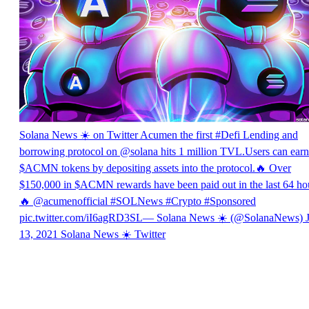
Solana News ☀️ on Twitter
Acumen the first #Defi Lending and
borrowing protocol on @solana hits 1 million TVL.Users can earn
$ACMN tokens by depositing assets into the protocol.🔥 Over
$150,000 in $ACMN rewards have been paid out in the last 64 ho
🔥 @acumenofficial #SOLNews #Crypto #Sponsored
pic.twitter.com/iI6agRD3SL— Solana News ☀️ (@SolanaNews) J
13, 2021
Solana News ☀️
Twitter