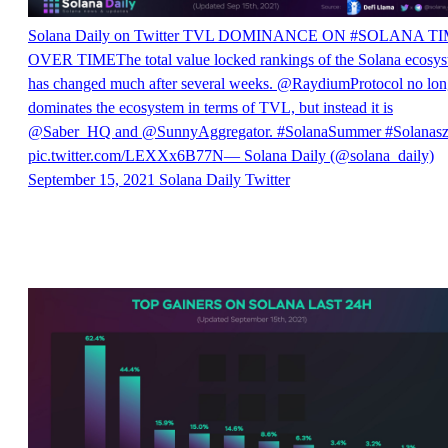
Solana Daily on Twitter
TVL DOMINANCE ON #SOLANA TI
OVER TIMEThe total value locked rankings of the Solana ecosy
has changed much after several weeks. @RaydiumProtocol no lon
dominates the ecosystem in terms of TVL, but instead it is
@Saber_HQ and @SunnyAggregator. #SolanaSummer #Solanas
pic.twitter.com/LEXXx6B77N— Solana Daily (@solana_daily)
September 15, 2021
Solana Daily
Twitter