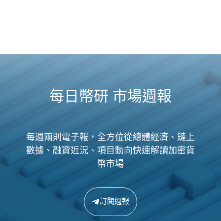
每日幣研 市場週報
每週兩則電子報，全方位從總體經濟、鏈上
數據、融資近況、項目動向快速解讀加密貨
幣市場
訂閱週報