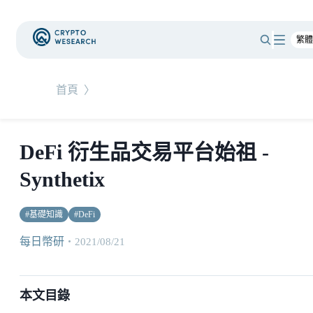
首頁
〉
DeFi 衍生品交易平台始祖 -
Synthetix
#
基礎知識
#
DeFi
每日幣研
・
2021/08/21
本文目錄