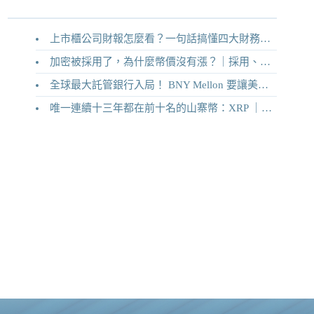
上市櫃公司財報怎麼看？一句話搞懂四大財務報表
加密被採用了，為什麼幣價沒有漲？｜採用、收入與代幣價值捕獲
全球最大託管銀行入局！ BNY Mellon 要讓美債交易 24/7 不打烊
唯一連續十三年都在前十名的山寨幣：XRP ｜Ripple 2026 介紹