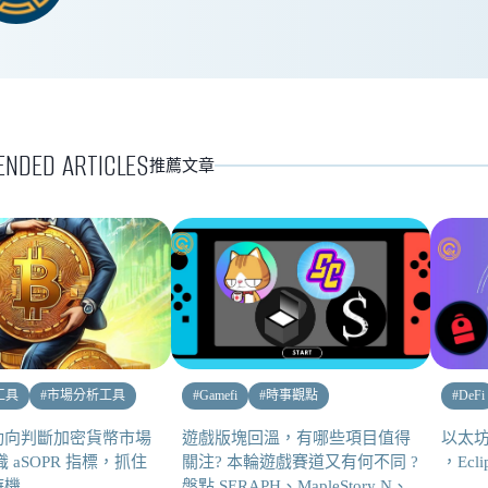
NDED ARTICLES
推薦文章
工具
#
市場分析工具
#
Gamefi
#
時事觀點
#
DeFi
動向判斷加密貨幣市場
遊戲版塊回溫，有哪些項目值得
以太坊上
 aSOPR 指標，抓住
關注? 本輪遊戲賽道又有何不同 ?
，Ec
時機
盤點 SERAPH、MapleStory N、