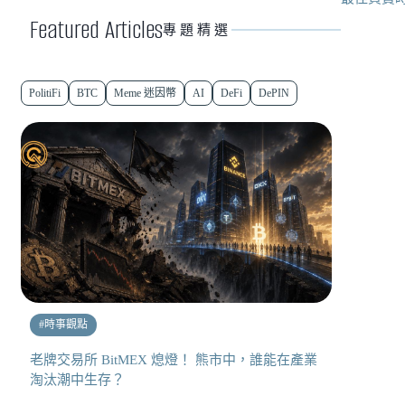
Featured Articles
專題精選
PolitiFi
BTC
Meme 迷因幣
AI
DeFi
DePIN
#
時事觀點
老牌交易所 BitMEX 熄燈！ 熊市中，誰能在產業
淘汰潮中生存？