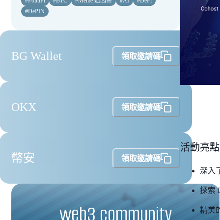
#
PolitiFi
#
BTC
#
Meme 迷因幣
#
AI
#
DeFi
#
DePIN
BG Wallet
領取邀請碼
OKX
領取邀請碼
活動亮點
幣安
領取邀請碼
深入了
探索 
web3 community
精美