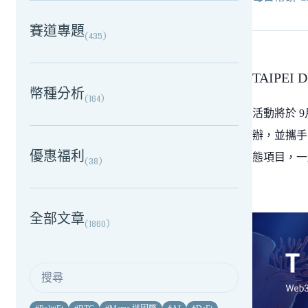
賽道專題
(
435
)
TAIPEI 
幣種分析
(
164
)
活動將於 9月4
辦，並攜手 H
優惠福利
態項目，一
(
38
)
全部文章
(
1860
)