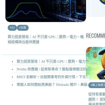
#
AI
#
台股
RECOMME
算力就是營收｜AI 不只是 GPU：散熱、電力、機
械結構與台股供應鏈
算力就是營收｜AI 不只是 GPU：散熱、電力、機械結構與台股供應鏈
Nvidia 供應鏈 / 迎來新革命？盤點值得關注的二十家供應鏈企業
MSCI 全解析，台股開書考的外資行情，下次調整你準備好了嗎？
幣圈人如何開始買美股？ Firstrade 開戶、美股交易機制完整教學
#
鏈上指標
從持有者
趨勢！ 認識
最佳買賣