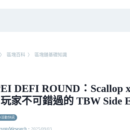
〉
區塊百科
〉
區塊鏈基礎知識
EI DEFI ROUND：Scallop x
i 玩家不可錯過的 TBW Side E
#
活動快訊
ptoWesearch
・
2025/09/03