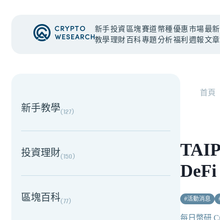
新手
投資
區塊
賽道
幣種
優惠
市場
最新
教學
理財
百科
專題
分析
福利
週報
文章
NEW EVENT
最新活動
首頁
新手教學
(
127
)
TAIP
投資理財
(
150
)
DeF
區塊百科
#
活動消息
(
77
)
每日幣研 Cry