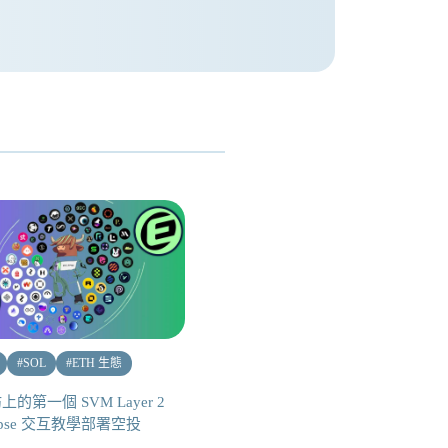
#
SOL
#
ETH 生態
的第一個 SVM Layer 2
lipse 交互教學部署空投