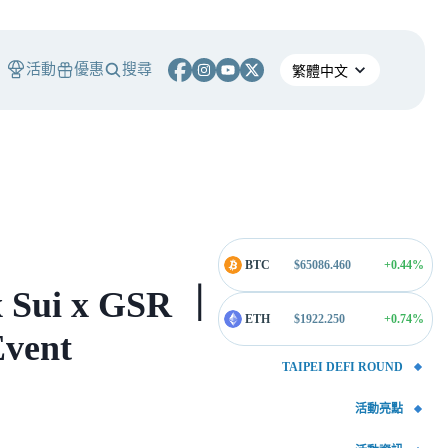
活動
優惠
搜尋
BTC
$
65086.460
+0.44
%
 Sui x GSR ｜
ETH
$
1922.250
+0.74
%
vent
TAIPEI DEFI ROUND
活動亮點