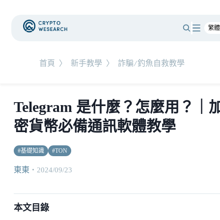
首頁
〉
新手教學
〉
詐騙/釣魚自救教學
Telegram 是什麼？怎麼用？｜
密貨幣必備通訊軟體教學
#
基礎知識
#
TON
東東
・
2024/09/23
本文目錄