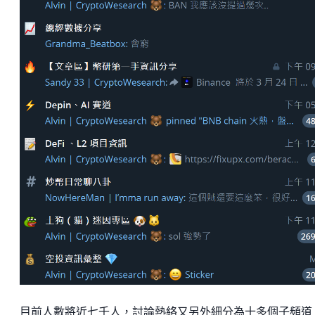
目前人數將近七千人，討論熱絡又另外細分為十多個子頻道