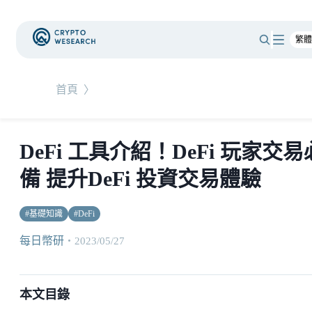
首頁
〉
DeFi 工具介紹！DeFi 玩家交易
備 提升DeFi 投資交易體驗
#
基礎知識
#
DeFi
每日幣研
・
2023/05/27
本文目錄