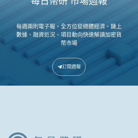
每日幣研 市場週報
每週兩則電子報，全方位從總體經濟、鏈上
數據、融資近況、項目動向快速解讀加密貨
幣市場
訂閱週報