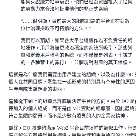
能夠有說服力地爭辯說，他們已經為家園投入了足夠
的勞動力來合法地批准他們的非正式索賠
“……很明顯，目前最大的網際網路的平台正在對數
位化治理採取不可持續的方法。”
我們可以預期，如果各大平台繼續作為不負責任的領
地運作，用戶將被更政治穩定的系統所吸引，那些列
舉和定義用戶權利的系統（而不僅僅是列表，十誡式
的，各種禁止的罪行），並體現對財產的真正保護。
這就是為什麼我們需要由用戶建立的組織，以及為什麼 DO 
個人在共同目標下聚集在一起形成的特別具有革命性的原因
生產團隊集體想要的東西。
這種從下到上的組織允許底層決定平台的方向。由於 DO 是
擇加入的個人組成，而不是由 VC 資助的領導層，因此最終
符合集體的願景，而不是少數有遠見的人的企業家精神。
最終，DO 將能夠滿足 Web2 平台目前填補的類似工作。但
這些解決方案將是用戶構建、用戶管理和用戶導向的。他們