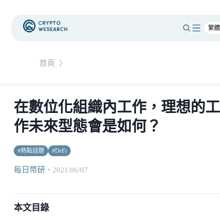
首頁
〉
在數位化組織內工作，理想的工
作未來型態會是如何？
#
熱點話題
#
DeFi
每日幣研
・
2021/06/07
本文目錄