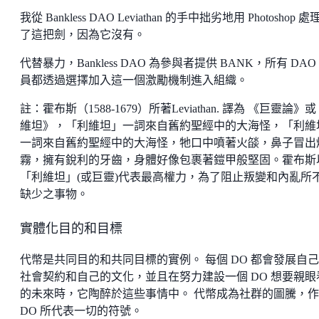
我從 Bankless DAO Leviathan 的手中拙劣地用 Photoshop 
了這把劍，因為它沒有。
代替暴力，Bankless DAO 為參與者提供 BANK，所有 DAO
員都透過選擇加入這一個激勵機制進入組織。
註：霍布斯（1588-1679）所著Leviathan. 譯為 《巨靈論》
維坦》，「利維坦」一詞來自舊約聖經中的大海怪，「利維
一詞來自舊約聖經中的大海怪，牠口中噴著火燄，鼻子冒出
霧，擁有銳利的牙齒，身體好像包裹著鎧甲般堅固。霍布斯
「利維坦」(或巨靈)代表最高權力，為了阻止叛變和內亂所
缺少之事物。
實體化目的和目標
代幣是共同目的和共同目標的實例。 每個 DO 都會發展自
社會契約和自己的文化，並且在努力建設一個 DO 想要親眼
的未來時，它陶醉於這些事情中。 代幣成為社群的圖騰，
DO 所代表一切的符號。