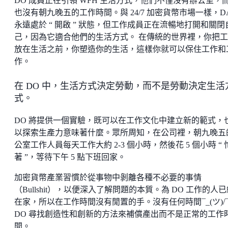
DO 成員正在引領 WFH 生活方式，他們不僅沒有辦公室，
也沒有朝九晚五的工作時間。與 24/7 加密貨幣市場一樣，D
永遠處於 “ 開啟 ” 狀態，但工作成員正在流暢地打開和關閉
己，因為它適合他們的生活方式。 在傳統的世界裡，你把
放在生活之前，你塑造你的生活，這樣你就可以保住工作和
作。
在 DO 中，生活方式決定勞動，而不是勞動決定生活
式。
DO 將提供一個實驗，既可以在工作文化中建立新的範式，
以探索生產力意味著什麼。眾所周知，在公司裡，朝九晚五
公室工作人員每天工作大約 2-3 個小時，然後花 5 個小時 “ 
著 ”，等待下午 5 點下班回家。
加密貨幣產業習慣於從事物中剝離各種不必要的事情
（Bullshit），以便深入了解問題的本質。為 DO 工作的人
在家，所以在工作時間沒有閒置的手。沒有任何時間¯_(ツ)/
DO 尋找創造性和創新的方法來補償產出而不是正常的工作
間。