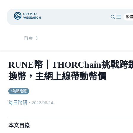
首頁
〉
RUNE幣｜THORChain挑戰跨
換幣，主網上線帶動幣價
#
熱點話題
每日幣研
・
2022/06/24
本文目錄