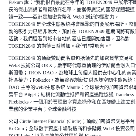
Fiskum 說：“我們很自豪能在今年的 TOKEN2049 中展示不
長的傑出演講者和贊助商名單，並獲得廣泛的國際媒體報道
饋一致——亞洲是加密貨幣和 Web3 創新的驅動力，
TOKEN2049 是全球生態系統將會匯聚的首要展示場所。整
動的吸引力已經非常大，預計在 TOKEN2049 週期間將有
活動。我們還看到城市各地的酒店已經開始售罄，因為對
TOKEN2049 的期待日益增加。我們非常興奮。”
TOKEN2049 的頂級贊助商名單包括領先的加密貨幣交易和
Web3 技術公司 OKX；數字時代尊重倫理的伊斯蘭金融入口
斯蘭幣；TRON DAO，為地球上每個人提供去中心化的商
社區權力；Polkadot，為無邊界創新提供區塊空間生態系統
DAO 主導的web3生態系統 Mantle；全球最大的加密貨幣跟
易平台 Bitget；結構化流動性抵押和資產追蹤協議 Tranchess
Fireblocks，一個用於管理數字資產操作和在區塊鏈上建立
業務的企業平台；全球金融科技
公司 Circle Internet Financial (Circle)；頂級加密貨幣交易平台
KuCoin；全球數字資產市場製造商和多階段 Web3 投資公司
DWF Labs；以及高效能公共區塊鏈 Klaytn。