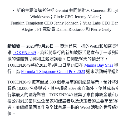
・ 新的主題演講者包括 Gemini 共同創辦人 Cameron 和 Tyl
Winklevoss；Circle CEO Jeremy Allaire；
Franklin Templeton CEO Jenny Johnson；Yuga Labs CEO Dan
Alegre；F1 駕駛員 Daniel Ricciardo 和 Pierre Gasly
新加坡 — 2023年7月26日
— 亞洲首屈一指的Web3和加密貨
議
TOKEN2049
，為即將舉行的新加坡版活動宣布了一系列
級的標題贊助商和主題演講者。在倒數50天的情況下，
TOKEN2049將於2023年9月13日至14日在
Marina Bay Snas
行，為
Formula 1 Singapore Grand Prix 2023
週末活動鋪平道
TOKEN2049 擁有超過 300 個參展商的創紀錄展示，預計將
超過 10,000 名參與者，其中超過 80% 來自海外，使其成為
行業最大的國際聚會。TOKEN2049 匯集了來自傳統金融和
技公司到加密原生企業家和建設者以及決策者的主要商業領
者，並繼續鞏固其作為全球首屈一指的 Web3 活動的世界級
位。