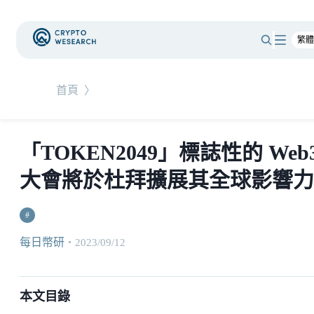
首頁
〉
「TOKEN2049」標誌性的 Web
大會將於杜拜擴展其全球影響力
#
每日幣研
・
2023/09/12
本文目錄