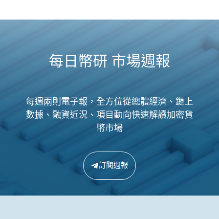
每日幣研 市場週報
每週兩則電子報，全方位從總體經濟、鏈上
數據、融資近況、項目動向快速解讀加密貨
幣市場
訂閱週報