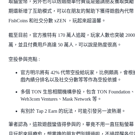
取貓金幣，另外也可以透過簡單付費或是邀請朋友獲取獎勵
期還新增了互助模式，可以在朋友的幫助下獲得遊戲內代幣
FishCoins 和社交分數 xZEN ，玩起來超溫馨。
截至目前，官方推特有 170 萬人追蹤，玩家人數也突破 2000
萬，並且付費用戶高達 50 萬人，可以說是熱度很高。
空投參與亮點 :
官方明示將有 42% 代幣空投給玩家，比例頗高，會根
戲內績分排名以及社交分數等等作為空投依據。
多個 TON 生態相關機構參投，包含 TON Foundation、
Web3com Ventures、Mask Network 等。
有別於 Tap 2 Earn 的玩法，可能引發另一波熱潮。
筆者認為，這款遊戲蠻值得參與的，畢竟不用一直狂點螢幕
且玩起來挺療愈，想零撸的朋友們別錯過啦，不過提醒各位