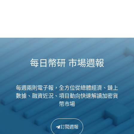
每日幣研 市場週報
每週兩則電子報，全方位從總體經濟、鏈上
數據、融資近況、項目動向快速解讀加密貨
幣市場
訂閱週報