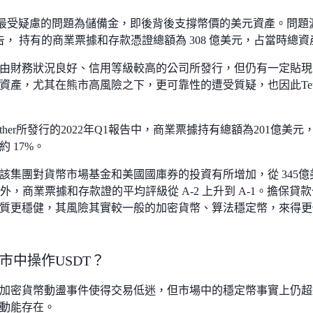
前最受疑慮的問題為儲備金，即後背後支撐幣價的美元資產。問題源於
r公告， 持有的商業票據和存款憑證總額為 308 億美元，占當時總資產
由財務狀況良好、信用等級較高的公司所發行，但仍有一定貼現
資產，尤其在熊市高風險之下，更可靠性的遭受質疑，也因此Tet
ther所發行的2022年Q1報告中，商業票據持有總額為201億美元，
 17%。
該集團對貨幣市場基金和美國國庫券的投資有所增加，從 345億
此外，商業票據和存款證的平均評級從 A-2 上升到 A-1。擔保貸
質更穩健，其風險其實較一般的加密貨幣、算法穩定幣，來得更
市中操作USDT？
加密貨幣動盪事件使得交易低迷，但市場中的穩定幣事實上仍超
動能存在。