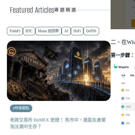
Featured Articles
專題精選
PolitiFi
BTC
Meme 迷因幣
AI
DeFi
DePIN
二、在Wha
第一步驟：
#
時事觀點
老牌交易所 BitMEX 熄燈！ 熊市中，誰能在產業
淘汰潮中生存？