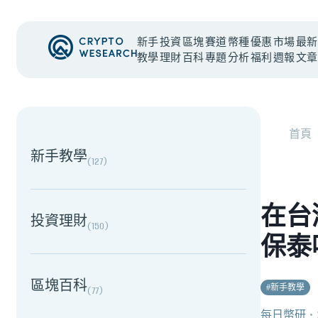
新手
投資
區塊
賽道
幣種
優惠
市場
最新
教學
理財
百科
專題
分析
福利
週報
文章
NEW EVENT
最新活動
首頁
新手教學
(
127
)
在台
投資理財
(
150
)
保泰
區塊百科
#
新手教學
(
77
)
每日幣研
・