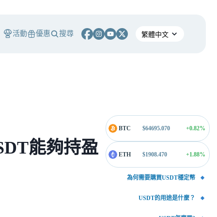
活動
優惠
搜尋
BTC
$
64695.070
+0.82
%
SDT能夠持盈
ETH
$
1908.470
+1.88
%
為何需要購買USDT穩定幣
USDT的用途是什麼？