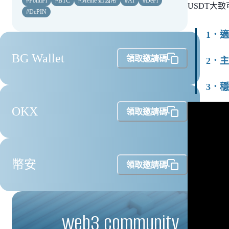
#
PolitiFi
#
BTC
#
Meme 迷因幣
#
AI
#
DeFi
USDT大
#
DePIN
1．
BG Wallet
領取邀請碼
2．
3．
OKX
領取邀請碼
幣安
領取邀請碼
web3 community