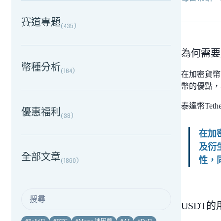
賽道專題
(
435
)
為何需要
幣種分析
(
164
)
在加密貨幣
幣的優點，
泰達幣Te
優惠福利
(
38
)
在加
及衍
全部文章
性，
(
1860
)
USDT