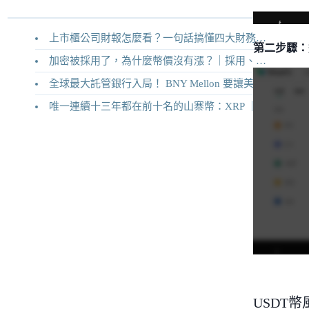
上市櫃公司財報怎麼看？一句話搞懂四大財務報表
第二步驟：
加密被採用了，為什麼幣價沒有漲？｜採用、收入與代幣價值捕獲
全球最大託管銀行入局！ BNY Mellon 要讓美債交易 24/7 不打烊
唯一連續十三年都在前十名的山寨幣：XRP ｜Ripple 2026 介紹
USDT