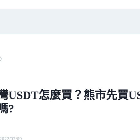
〉
灣USDT怎麼買？熊市先買U
嗎?
2022/07/09