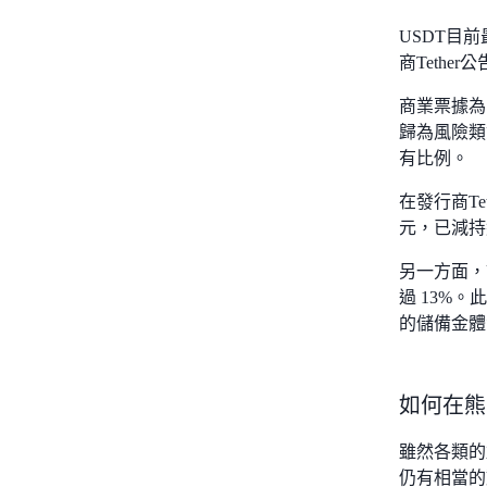
USDT目
商Tethe
商業票據為
歸為風險類
有比例。
在發行商Te
元，已減持約
另一方面，
過 13%。
的儲備金體
如何在熊
雖然各類的
仍有相當的