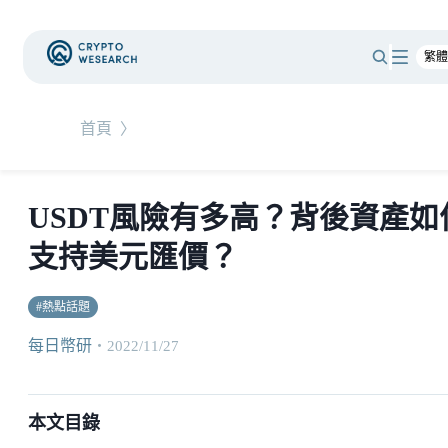
首頁
〉
USDT風險有多高？背後資產如
支持美元匯價？
#
熱點話題
每日幣研
・
2022/11/27
本文目錄