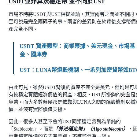
USDT並非算法穩定幣 並不同於UST
市場不時將USDT與UST相提並論，其實兩者之間並不相同
至可說是完全兩碼子的事。兩者的差異則在於背後支撐幣價
產完全不同。
USDT 資產類型：商業票據、美元現金、市場基
金、國庫券
UST：LUNA幣燒毀機制、一系列加密貨幣如BT
由此可見，雖然USDT背後的資產不完全是美元，但均是可
有較穩定實體經濟價值的資產。相反，UST所掛鈎的完全是
貨幣，而大多數時候都是依靠與LUNA之間的燒毀機制以穩
價，並沒有實際價值支撐。
因此，很多人甚至不會將UST同類穩定幣列為單純的
「Stablecoin」，而是
「算法穩定幣」（Algo stablecoin）
，
兩者穩定匯價的方式有差別，不應該混為一談。