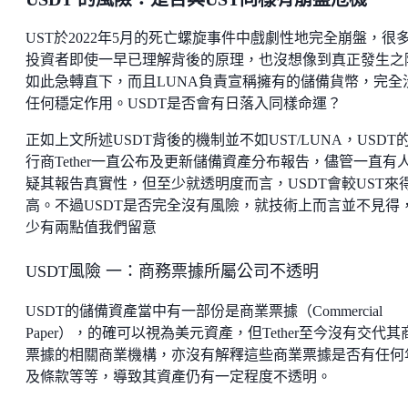
UST於2022年5月的死亡螺旋事件中戲劇性地完全崩盤，很
投資者即使一早已理解背後的原理，也沒想像到真正發生之
如此急轉直下，而且LUNA負責宣稱擁有的儲備貨幣，完全
任何穩定作用。USDT是否會有日落入同樣命運？
正如上文所述USDT背後的機制並不如UST/LUNA，USDT
行商Tether一直公布及更新儲備資產分布報告，儘管一直有
疑其報告真實性，但至少就透明度而言，USDT會較UST來
高。不過USDT是否完全沒有風險，就技術上而言並不見得
少有兩點值我們留意
USDT風險 一：商務票據所屬公司不透明
USDT的儲備資產當中有一部份是商業票據（Commercial
Paper），的確可以視為美元資產，但Tether至今沒有交代其
票據的相關商業機構，亦沒有解釋這些商業票據是否有任何
及條款等等，導致其資產仍有一定程度不透明。