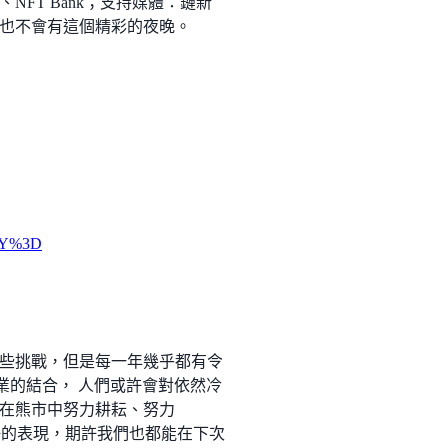
l、NFT Bank；支持媒體：鏈新
的協助，也不會有這個精彩的夜晚。
M2Y%3D
些挑戰，但是每一年幾乎都有令
實產業的結合， 人們或許會對依然冷
在熊市中努力耕耘、努力
好的表現，期許我們也都能在下次