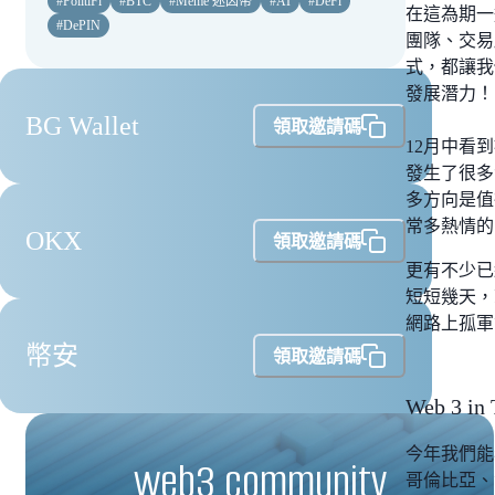
#
PolitiFi
#
BTC
#
Meme 迷因幣
#
AI
#
DeFi
在這為期一
#
DePIN
團隊、交易
式，都讓我
發展潛力！
BG Wallet
領取邀請碼
12月中看
發生了很多
多方向是值
常多熱情的
OKX
領取邀請碼
更有不少已
短短幾天，
網路上孤軍
幣安
領取邀請碼
Web 3
今年我們能
web3 community
哥倫比亞、