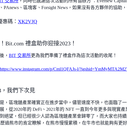
IT 交易所
，同時也感謝這次活動的所有協辦方 ：Evernew Capita
it、PAnews、區塊客、Forsight News，如果沒有各方夥伴
優惠碼：
XK2VJQ
Bit.com 禮盒助你迎接2023！
後，
BIT 交易所
更為我們準備了禮盒作為這次活動的收尾！
https://www.instagram.com/p/Cml1QFAJs-l/?igshid=YmMyMTA2
23，我們下次見
是，區塊鏈產業確實正在進步當中，儘管速度不快，也面臨了一
，從2020年的 DeFi、2021年的 NFT 一直到今年更多與現
到絕望，但已經很少人認為區塊鏈產業會歸零了，而大家也持續
，經歷過熊市的肯定瞭解，在熊市慢慢累積，在牛市也就能夠有更