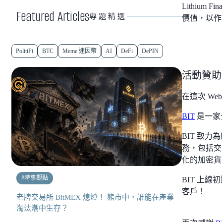
Lithiu
Featured Articles
專題精選
價值，以作
PolitiFi
BTC
Meme 迷因幣
AI
DeFi
DePIN
活動贊助方介
在這次 We
BIT
是一家
BIT 致
務，包括交
化的加密貨
#
時事觀點
BIT 上
客戶！
老牌交易所 BitMEX 熄燈！ 熊市中，誰能在產業
淘汰潮中生存？