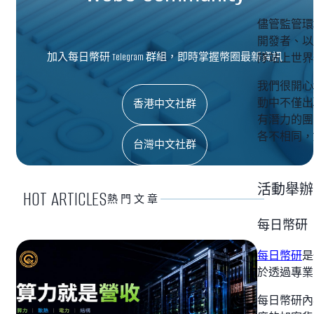
儘管監管環
開發者、以
加入每日幣研 Telegram 群組，即時掌握幣圈最新資訊
隊站上世界
我們很開
動中不僅出現
香港中文社群
有潛力的團
各不相同，
台灣中文社群
活動舉辦
HOT ARTICLES
熱門文章
每日幣研
每日幣研
是
於透過專業
每日幣研內容