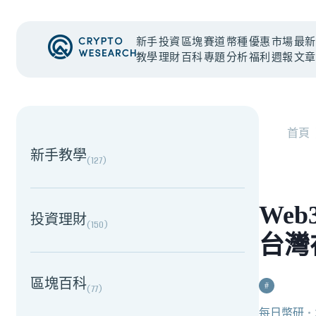
新手
投資
區塊
賽道
幣種
優惠
市場
最新
教學
理財
百科
專題
分析
福利
週報
文章
NEW EVENT
最新活動
首頁
新手教學
(
127
)
Web
投資理財
(
150
)
台灣
區塊百科
#
(
77
)
每日幣研
・