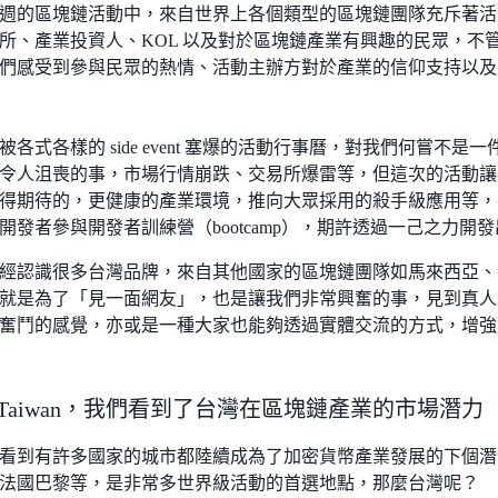
週的區塊鏈活動中，來自世界上各個類型的區塊鏈團隊充斥著活動會場
所、產業投資人、KOL 以及對於區塊鏈產業有興趣的民眾，不
們感受到參與民眾的熱情、活動主辦方對於產業的信仰支持以及
到被各式各樣的 side event 塞爆的活動行事曆，對我們何嘗不
令人沮喪的事，市場行情崩跌、交易所爆雷等，但這次的活動讓
得期待的，更健康的產業環境，推向大眾採用的殺手級應用等，
開發者參與開發者訓練營（bootcamp），期許透過一己之力開
經認識很多台灣品牌，來自其他國家的區塊鏈團隊如馬來西亞、
就是為了「見一面網友」，也是讓我們非常興奮的事，見到真人
奮鬥的感覺，亦或是一種大家也能夠透過實體交流的方式，增強
 in Taiwan，我們看到了台灣在區塊鏈產業的市場潛力
看到有許多國家的城市都陸續成為了加密貨幣產業發展的下個潛
法國巴黎等，是非常多世界級活動的首選地點，那麼台灣呢？