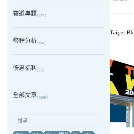
賽道專題
(
435
)
Taipei 
幣種分析
(
164
)
優惠福利
(
38
)
全部文章
(
1860
)