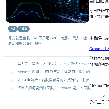
度的加密貨
每日幣研在 T
作，提供最
#
AI
#
台股
手榴彈 Gre
算力就是營收｜AI 不只是 GPU：散熱、電力、機
械結構與台股供應鏈
Grenade 
他們由幾個
算力就是營收｜AI 不只是 GPU：散熱、電力、機械結構與台股供應鏈
貼切的視野
Nvidia 供應鏈 / 迎來新革命？盤點值得關注的二十家供應鏈企業
MSCI 全解析，台股開書考的外資行情，下次調整你準備好了嗎？
Lithum Fi
幣圈人如何開始買美股？ Firstrade 開戶、美股交易機制完整教學
Lithium Fin
分析工具（如