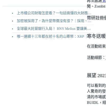
再次感謝
B
聞、Zomb
上市櫃公司財報怎麼看？一句話搞懂四大財務報表
幣研註冊
加密被採用了，為什麼幣價沒有漲？｜採用、收入與代幣價值捕獲
全球最大託管銀行入局！ BNY Mellon 要讓美債交易 24/7 不打烊
寒冬送暖！
唯一連續十三年都在前十名的山寨幣：XRP ｜Ripple 2026 介紹
在活動結束
活動細節：
展望 20
可以看到的
人驚奇的發展
清的市場感
BUIDL