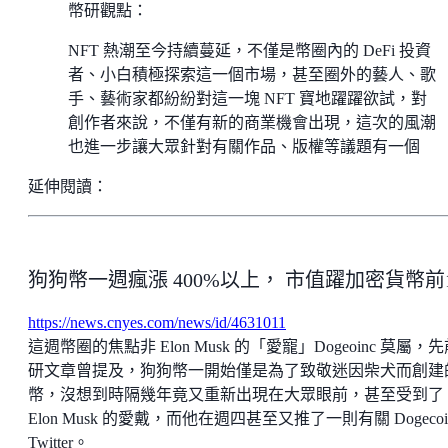
幣研觀點：
NFT 熱潮至今持續蔓延，不僅是幣圈內的 DeFi 投資
者、小白積極探索這一個市場，甚至圈外的藝人、歌
手、藝術家都紛紛對這一塊 NFT 寶地躍躍欲試，對
創作者來說，不僅有新的商業機會出現，這次的風潮
也進一步讓大眾針對有關作品、版權等議題有一個
延伸閱讀：
狗狗幣一週瘋漲 400%以上， 市值躍加密貨幣前
https://news.cnyes.com/news/id/4631011
這週幣圈的焦點非 Elon Musk 的「愛寵」Dogeoinc 莫屬，
研文章曾提及，狗狗幣一開始僅是為了致敬迷因柴犬而創建
幣，沒想到時隔幾年竟又重新出現在大眾眼前，甚至受到了
Elon Musk 的愛戴，而他在週四甚至又推了一則有關 Dogecoi
Twitter。