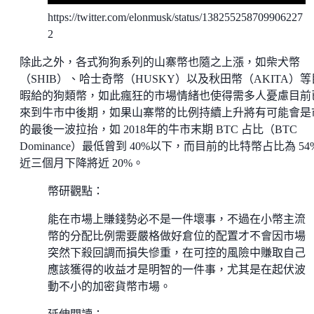
https://twitter.com/elonmusk/status/138255258709906227
2
除此之外，各式狗狗系列的山寨幣也隨之上漲，如柴犬幣
（SHIB）、哈士奇幣（HUSKY）以及秋田幣（AKITA）
暇給的狗類幣，如此瘋狂的市場情緒也使得需多人憂慮目前
來到牛市中後期，如果山寨幣的比例持續上升將有可能會是
的最後一波拉抬，如 2018年的牛市末期 BTC 占比（BTC
Dominance）最低曾到 40%以下，而目前的比特幣占比為 54
近三個月下降將近 20%。
幣研觀點：
能在市場上賺錢勢必不是一件壞事，不過在小幣主流
幣的分配比例需要嚴格做好倉位的配置才不會因市場
突然下殺回調而損失慘重，在可控的風險中賺取自己
應該獲得的收益才是明智的一件事，尤其是在起伏波
動不小的加密貨幣市場。