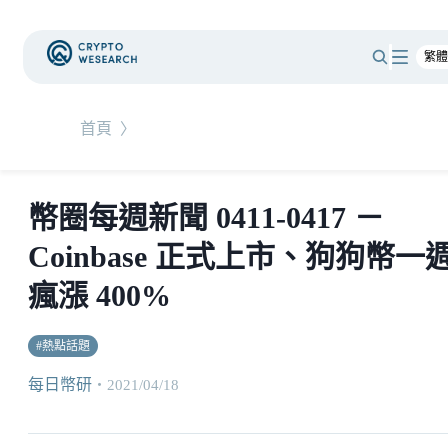
首頁
〉
幣圈每週新聞 0411-0417 －
Coinbase 正式上市、狗狗幣一
瘋漲 400%
#
熱點話題
每日幣研
・
2021/04/18