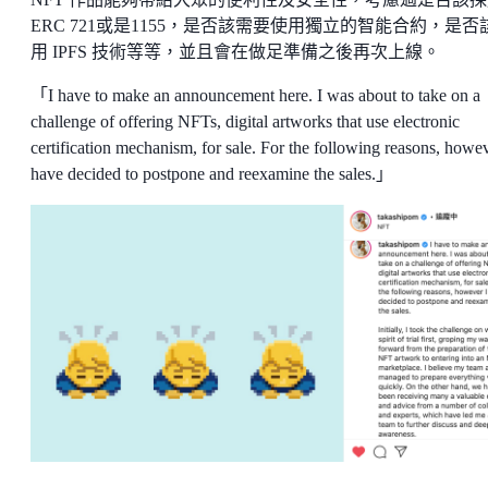
ERC 721或是1155，是否該需要使用獨立的智能合約，是否
用 IPFS 技術等等，並且會在做足準備之後再次上線。
「
I have to make an announcement here. I was about to take on a
challenge of offering NFTs, digital artworks that use electronic
certification mechanism, for sale. For the following reasons, howev
have decided to postpone and reexamine the sales.
」