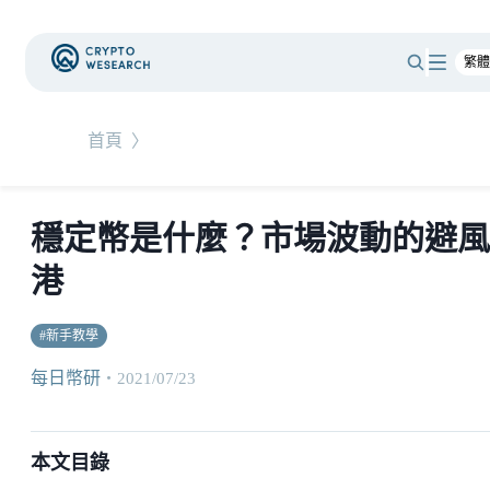
首頁
〉
穩定幣是什麼？市場波動的避風
港
#
新手教學
每日幣研
・
2021/07/23
本文目錄