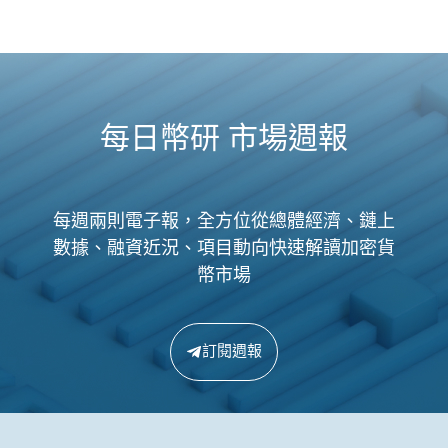
每日幣研 市場週報
每週兩則電子報，全方位從總體經濟、鏈上
數據、融資近況、項目動向快速解讀加密貨
幣市場
訂閱週報