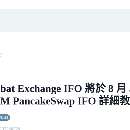
〉
at Exchange IFO 將於 8 月
M PancakeSwap IFO 詳細
#
DeFi
2022/08/29