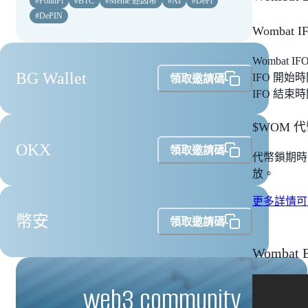
#
PolitiFi
#
BTC
#
Meme 迷因幣
#
AI
#
DeFi
#
DePIN
Wombat
Wombat I
BG Wallet
IFO 開始時間
領取邀請碼
IFO 結束時間
$WOM 
OKX
領取邀請碼
代幣鎖期時間
放。
更多詳情可參考
幣安
領取邀請碼
Wombat 
web3 community