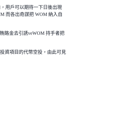
標準發展方向，用戶可以期待一下日後出現
 veWOM 而各出奇謀把 WOM 納入自
供賄賂金去引誘veWOM 持手者把
 Lab 投資項目的代幣空投，由此可見