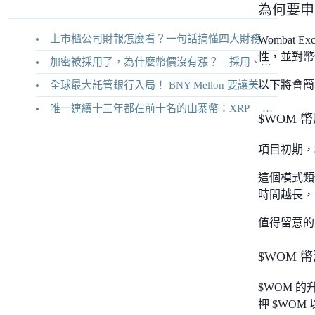
為何要申請 
上市櫃公司財報怎麼看？一句話搞懂四大財務報表
Wombat 
性，並對幣
加密被採用了，為什麼幣價沒有漲？｜採用、收入與代幣價值捕獲
以下將會簡
全球最大託管銀行入局！ BNY Mellon 要讓美債交易 24/7 不打烊
唯一連續十三年都在前十名的山寨幣：XRP ｜Ripple 2026 介紹
$WOM 
項目初期，
這個模式類似
時間越長，v
值得留意的
$WOM 
$WOM 
押 $WO