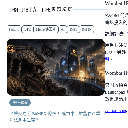
Wombat 
Featured Articles
專題精選
$WOM 代
會以投入的
PolitiFi
BTC
Meme 迷因幣
AI
DeFi
DePIN
詳細計法:
i
用戶要注意，
IFO。另外，
料
。
Wombat 
只開放給合資格
Launc
數退還給
#
時事觀點
Announcing 
老牌交易所 BitMEX 熄燈！ 熊市中，誰能在產業
淘汰潮中生存？