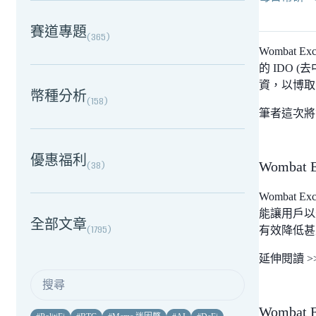
賽道專題
(
365
)
Wombat E
的 IDO 
資，以博取
幣種分析
(
158
)
筆者這次將會講
優惠福利
(
38
)
Wombat
Wombat
能讓用戶以
全部文章
(
1795
)
有效降低甚
延伸閱讀 >
Wombat 