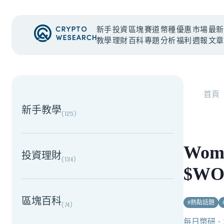
新手
投資
區塊
賽道
幣種
優惠
市場
最新
教學
理財
百科
專題
分析
福利
週報
文章
NEW EVENT
最新活動
首頁
新手教學
(
125
)
Womb
投資理財
(
134
)
$WO
區塊百科
#
熱點話題
(
74
)
每日幣研
・