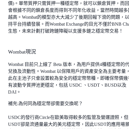
價)。單幣質押只需質押一種穩定幣，就可以鎖倉質押，而
會根據不同的鎖倉長度而得到不同年化收益，當然時間越多
越高。Wombat的模型亦大大減少了後期回報下滑的問題，
持平台持續發展。而Wombat Exchange的目光不僅於BNB Cha
生態，未來計劃打破跨鏈障礙以支援多鏈之穩定幣交易！
Wombat現況
Wombat 目前只上線了 Beta 版本，為用戶提供4種穩定幣的
兌換及流動性。Wombat 以保障用戶的資產安全為主要考量
此在主池子只會設置較為安全的穩定幣幣種，即確保幣價幾
有波動令質押池更穩定，包括 USDC 、USDT、BUSD以及
DAI。
補充:為何同為穩定幣卻需要交換呢？
USDC的發行商Circle在歐美取得較多的監管及營運證照，但
USDT卻是流通量最大的美元穩定幣，因此USDT的應用場