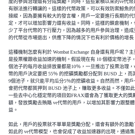
度的參與治理還有分成獎勵。同時，這些累積以來的ve代幣
有辦法進行轉讓的。這樣的代幣政策，可以有效防禦鯨魚的
操縱，因為要擁有較大的發言權，用戶一定要進行長期的代
定，才可以增加影響力還有收益。同時，這樣的鎖倉機制，
少了平台代幣的下行壓力，因為越多的用戶參與治理，造成
的代幣從市場退出，供應下降的情況下也有利於價格的增長
這種機制怎麼有利於 Wombat Exchange 自身還有用戶呢？
是投票權跟收益加速的機制。假設現在有 10 個穩定幣池子
個池子的每月收益排放量都是10％，一旦推出了投票治理，v
幣的用戶決定要把 55％ 的挖礦獎勵都分配到 BUSD 上，而
9個池子，就只能平均瓜分5％的挖礦收益。自然而然，用戶
會把代幣都質押到 BUSD 池子上，賺取更多收益。不僅如
一些去中心化穩定幣的項目如FRAX還會為了獲取更大的獎
額，發放獎勵去賄賂 ve代幣的用戶，以增加其影響力跟整體
益。
如此，用戶的投票就不單單是獎勵分配，還會有額外的激勵
如此的 ve代幣模型，也會促成了收益加速器的出現，通過集