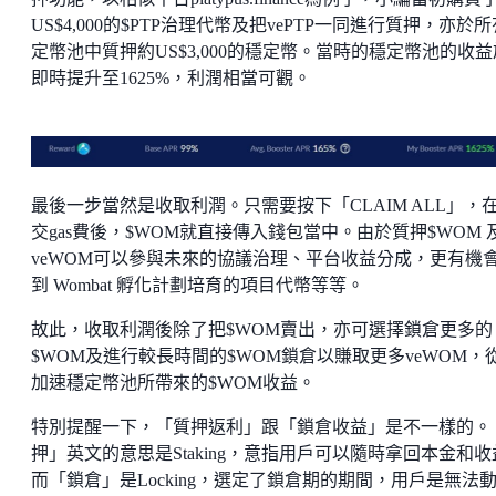
US$4,000的$PTP治理代幣及把vePTP一同進行質押，亦於
定幣池中質押約US$3,000的穩定幣。當時的穩定幣池的收益
即時提升至1625%，利潤相當可觀。
最後一步當然是收取利潤。只需要按下「CLAIM ALL」，
交gas費後，$WOM就直接傳入錢包當中。由於質押$WOM 
veWOM可以參與未來的協議治理、平台收益分成，更有機
到 Wombat 孵化計劃培育的項目代幣等等。
故此，收取利潤後除了把$WOM賣出，亦可選擇鎖倉更多的
$WOM及進行較長時間的$WOM鎖倉以賺取更多veWOM，
加速穩定幣池所帶來的$WOM收益。
特別提醒一下，「質押返利」跟「鎖倉收益」是不一樣的。
押」英文的意思是Staking，意指用戶可以隨時拿回本金和收
而「鎖倉」是Locking，選定了鎖倉期的期間，用戶是無法