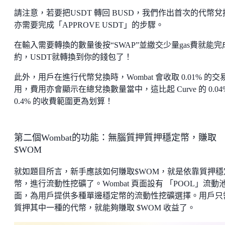
請注意，若要把USDT 轉回 BUSD，我們作出首次的代幣兌
亦需要完成「APPROVE USDT」的步驟。
在輸入需要轉換的數量後按“SWAP”並繳交少量gas費就能完
約，USDT就轉換到你的錢包了！
此外，用戶在進行代幣兌換時，Wombat 會收取 0.01% 的交
用，費用亦會顯示在總兌換數量當中，這比起 Curve 的 0.04
0.4% 的收費範圍更為划算！
第二個Wombat的功能：無腦質押質押穩定幣，賺取
$WOM
就如題目所言，新手應該如何賺取$WOM，就是依靠質押穩
幣，進行流動性挖礦了。Wombat 頁面設有 「POOL」流動
面，為用戶提供多種單邊穩定幣的流動性挖礦選擇。用戶只
質押其中一種的代幣，就能夠賺取 $WOM 收益了。