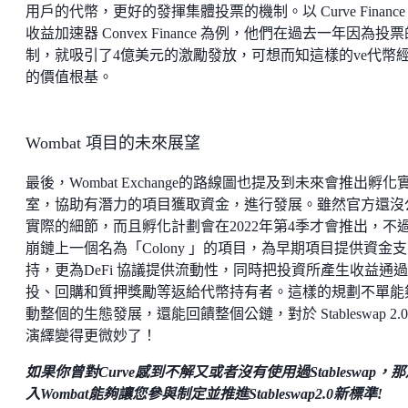
用戶的代幣，更好的發揮集體投票的機制。以 Curve Finance
收益加速器 Convex Finance 為例，他們在過去一年因為投
制，就吸引了4億美元的激勵發放，可想而知這樣的ve代幣
的價值根基。
Wombat 項目的未來展望
最後，Wombat Exchange的路線圖也提及到未來會推出孵化
室，協助有潛力的項目獲取資金，進行發展。雖然官方還沒
實際的細節，而且孵化計劃會在2022年第4季才會推出，不
崩鏈上一個名為「Colony 」的項目，為早期項目提供資金支
持，更為DeFi 協議提供流動性，同時把投資所產生收益通
投、回購和質押獎勵等返給代幣持有者。這樣的規劃不單能
動整個的生態發展，還能回饋整個公鏈，對於 Stableswap 2.0
演繹變得更微妙了！
如果你曾對
Curve
感到不解又或者沒有使用過
Stableswap
，那
入
Wombat
能夠讓您參與制定並推進
Stableswap2.0
新標準
!