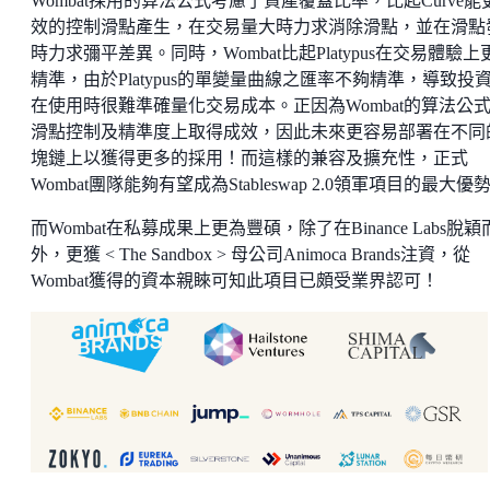
Wombat採用的算法公式考慮了資產覆蓋比率，比起Curve能
效的控制滑點產生，在交易量大時力求消除滑點，並在滑點
時力求彌平差異。同時，Wombat比起Platypus在交易體驗上
精準，由於Platypus的單變量曲線之匯率不夠精準，導致投
在使用時很難準確量化交易成本。正因為Wombat的算法公
滑點控制及精準度上取得成效，因此未來更容易部署在不同
塊鏈上以獲得更多的採用！而這樣的兼容及擴充性，正式
Wombat團隊能夠有望成為Stableswap 2.0領軍項目的最大優
而Wombat在私募成果上更為豐碩，除了在Binance Labs脫穎
外，更獲 < The Sandbox > 母公司Animoca Brands注資，從
Wombat獲得的資本親睞可知此項目已頗受業界認可！