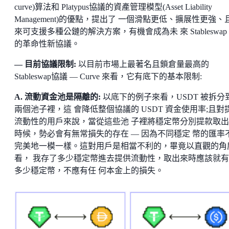
curve)算法和 Platypus協議的資產管理模型(Asset Liability
Management)的優點，提出了 一個滑點更低、擴展性更強、
來可支援多種公鏈的解決方案，有機會成為未 來 Stableswap 2
的革命性新協議。
— 目前協議限制:
以目前市場上最著名且鎖倉量最高的
Stableswap協議 — Curve 來看，它有底下的基本限制:
A. 流動資金池是隔離的:
以底下的例子來看，USDT 被拆分
兩個池子裡，這 會降低整個協議的 USDT 資金使用率;且對
流動性的用戶來說，當從這些池 子裡將穩定幣分別提款取
時候，勢必會有無常損失的存在 — 因為不同穩定 幣的匯率
完美地一模一樣。這對用戶是相當不利的，畢竟以直觀的角
看， 我存了多少穩定幣進去提供流動性，取出來時應該就
多少穩定幣，不應有任 何本金上的損失。