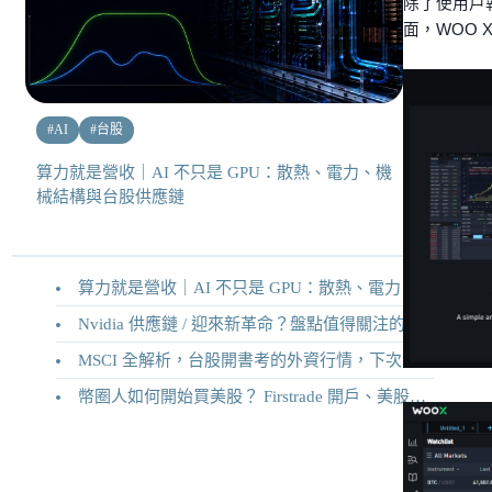
除了使用戶
面，WOO
#
AI
#
台股
算力就是營收｜AI 不只是 GPU：散熱、電力、機
械結構與台股供應鏈
算力就是營收｜AI 不只是 GPU：散熱、電力、機械結構與台股供應鏈
Nvidia 供應鏈 / 迎來新革命？盤點值得關注的二十家供應鏈企業
MSCI 全解析，台股開書考的外資行情，下次調整你準備好了嗎？
幣圈人如何開始買美股？ Firstrade 開戶、美股交易機制完整教學