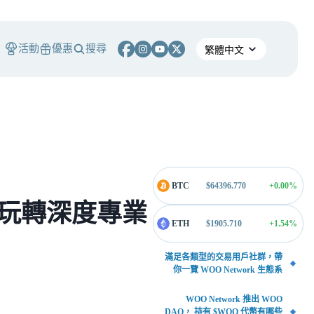
活動
優惠
搜尋
BTC
$
64396.770
+0.00
%
帶你玩轉深度專業
ETH
$
1905.710
+1.54
%
滿足各類型的交易用戶社群，帶
你一覽 WOO Network 生態系
WOO Network 推出 WOO
DAO， 持有 $WOO 代幣有哪些