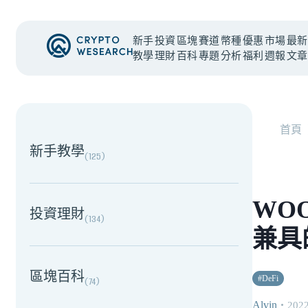
新手
投資
區塊
賽道
幣種
優惠
市場
最新
教學
理財
百科
專題
分析
福利
週報
文章
NEW EVENT
最新活動
首頁
新手教學
(
125
)
WO
投資理財
(
134
)
兼具
區塊百科
#
DeFi
(
74
)
Alvin
・
2022