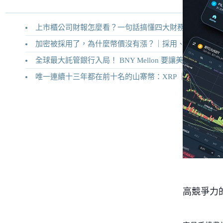
上市櫃公司財報怎麼看？一句話搞懂四大財務報表
加密被採用了，為什麼幣價沒有漲？｜採用、收入與代幣價值捕獲
全球最大託管銀行入局！ BNY Mellon 要讓美債交易 24/7 不打烊
唯一連續十三年都在前十名的山寨幣：XRP ｜Ripple 2026 介紹
高競爭力