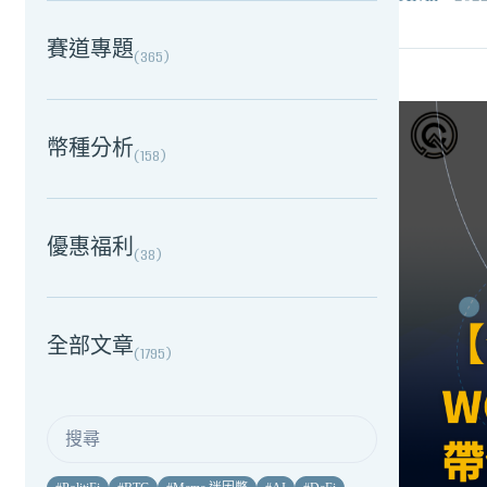
賽道專題
(
365
)
幣種分析
(
158
)
優惠福利
(
38
)
全部文章
(
1795
)