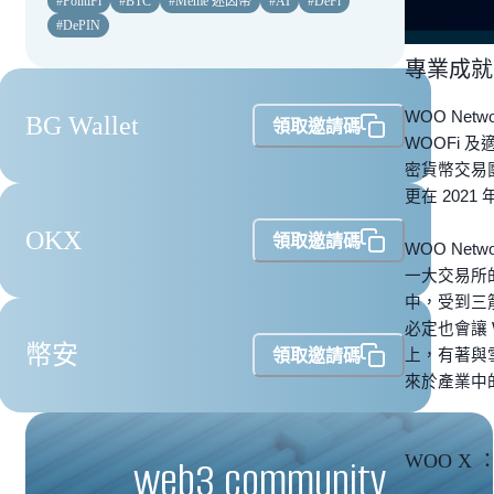
#
PolitiFi
#
BTC
#
Meme 迷因幣
#
AI
#
DeFi
#
DePIN
專業成就
WOO Ne
BG Wallet
領取邀請碼
WOOFi 
密貨幣交易團隊
更在 202
OKX
領取邀請碼
WOO Net
一大交易所的
中，受到三箭
必定也會讓 
幣安
領取邀請碼
上，有著與雪崩
來於產業中
WOO X
web3 community