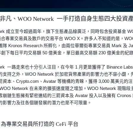
非凡、WOO Network 一手打造自身生態四大投資
twork 成立至今超過兩年，旗下生態產品線廣泛，同時包含投資基金 WOO V
及適合專業交易員及散戶的交易平台 WOO X。許多人不知道的是，WOO 
 Kronos Research 所孵化，由兩位華爾街專業交易員 Mark 及 Jack
1 年創下每日平均交易額 50 億美金，單日最高交易額 230 億美金的
work 一路走來也十分引人注目，在今年 1 月更是獲得了 Binance La
支持之外，WOO Network 於加密貨幣產業的影響力也不容小覷，先前於
資本、Crypto.com、Avatar 等機構的青睞，獲得 3,000 萬
WOO Network 在未來的擴張速度隨之增加。WOO Network 現階
鏈生態擁有緊密連結的三箭資本及 Avatar 投入以及擁有 Cronos 鏈的
的影響力及往各個鏈發展的潛力也是不可限量。
 ：為專業交易員所打造的 CeFi 平台