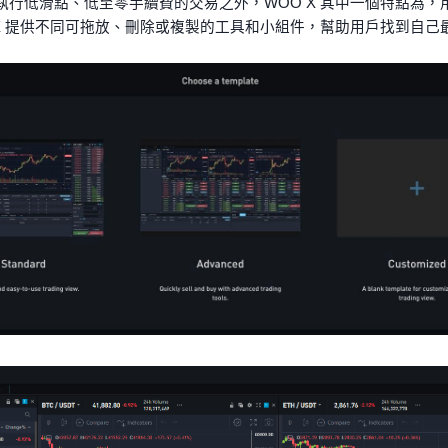
執行低滑點、低至零手續費的交易之外，WOO X 其中一個特點為
 X 提供不同可拖放、刪除或複製的工具和小組件，幫助用戶找到自己