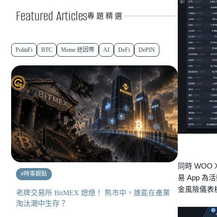
Featured Articles
專題精選
PolitiFi
BTC
Meme 迷因幣
AI
DeFi
DePIN
同時 WO
#
時事觀點
易 App 
金風險儀表
老牌交易所 BitMEX 熄燈！ 熊市中，誰能在產業
淘汰潮中生存？