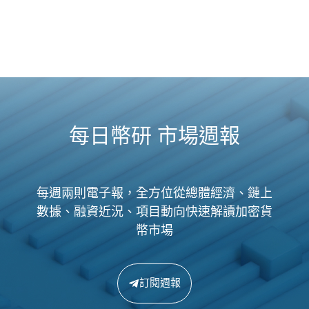
每日幣研 市場週報
每週兩則電子報，全方位從總體經濟、鏈上
數據、融資近況、項目動向快速解讀加密貨
幣市場
訂閱週報