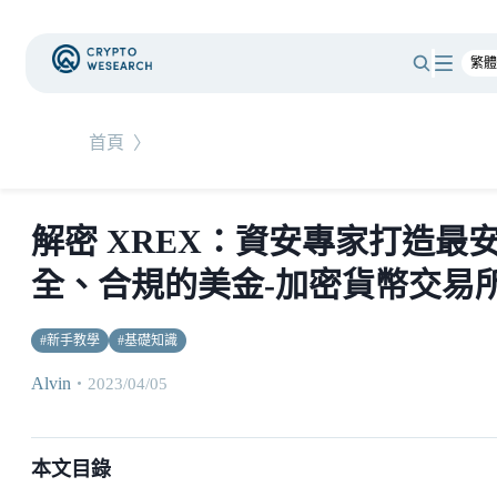
首頁
〉
解密 XREX：資安專家打造最
全、合規的美金-加密貨幣交易
#
新手教學
#
基礎知識
Alvin
・
2023/04/05
本文目錄