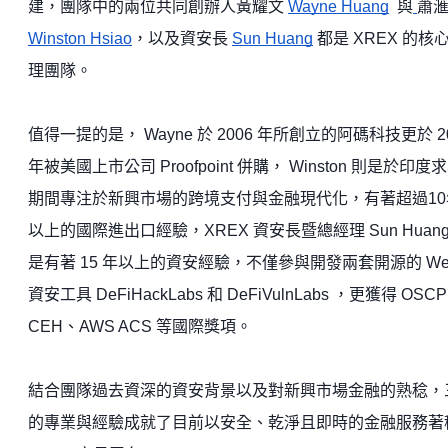
建，團隊中的兩位共同創辦人黃耀文
Wayne Huang
與
蕭
Winston Hsiao
，以及資安長
Sun Huang
都是 XREX 的核
理團隊。
值得一提的是， Wayne 於 2006 年所創立的阿碼科技更於 2
年被美國上市公司 Proofpoint 併購， Winston 則是於印度
期間專注於新興市場的跨境支付與金融現代化，有著超過10
以上的國際進出口經驗，XREX 資安長暨總經理 Sun Huang
是有著 15 年以上的資安經驗，不僅參與開發兩套開源的 We
資安工具 DeFiHackLabs 和 DeFiVulnLabs ，更獲得 OSC
CEH、AWS ACS 等國際獎項。
結合團隊過去資深的資安背景以及對新興市場金融的熟稔，
的專業與經驗成就了目前以安全、乾淨且即時的金融服務著