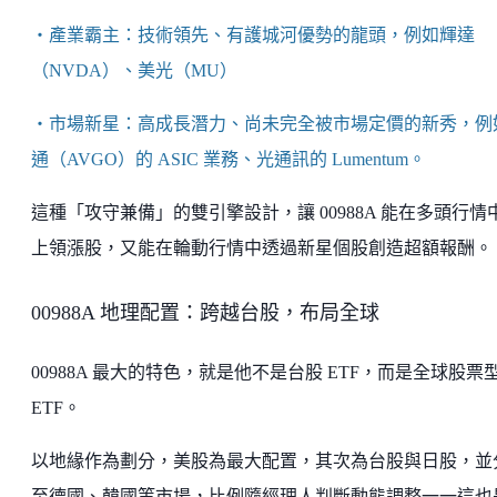
・產業霸主：技術領先、有護城河優勢的龍頭，例如輝達
（NVDA）、美光（MU）
・市場新星：高成長潛力、尚未完全被市場定價的新秀，例
通（AVGO）的 ASIC 業務、光通訊的 Lumentum。
這種「攻守兼備」的雙引擎設計，讓 00988A 能在多頭行情
上領漲股，又能在輪動行情中透過新星個股創造超額報酬。
00988A 地理配置：跨越台股，布局全球
00988A 最大的特色，就是他不是台股 ETF，而是全球股票
ETF。
以地緣作為劃分，美股為最大配置，其次為台股與日股，並
至德國、韓國等市場，比例隨經理人判斷動態調整一一這也