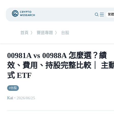
首頁
〉
賽道專題
〉
台股
00981A vs 00988A 怎麼選？績
效、費用、持股完整比較｜ 主
式 ETF
#
台股
Kai
・
2026/06/25