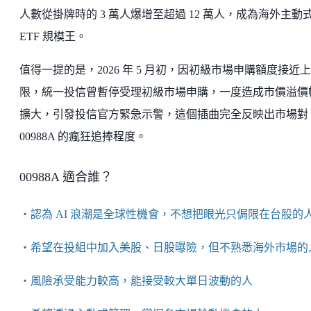
人數從掛牌時的 3 萬人爆增至超過 12 萬人，成為海外主動
ETF 規模王。
值得一提的是，2026 年 5 月初，因初級市場申購額度接近上
限，統一投信曾暫停受理初級市場申購，一度造成市價溢價
擴大，引發投信官方緊急示警，這個插曲完全反映出市場對
00988A 的瘋狂追捧程度。
00988A 適合誰？
・認為 AI 浪潮是全球性機會，不想把眼光只侷限在台股的
・希望在投組中加入美股、日股曝險，但不熟悉海外市場的
・風險承受能力較高，能接受較大單日波動的人