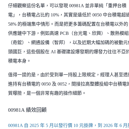
仔細觀察這份名單，可以發現 00981A 並非單純「重押台積
電」，台積電占比約 10%，其實是遠低於 0050 中台積電超
58% 的極端集中情形。而是把更多籌碼配置在台積電以外的 
供應鏈中下游，例如高速 PCB（台光電、欣興）、散熱模組
（奇鋐）、網通設備（智邦），以及近期大幅加碼的被動元
頭國巨，這些個股在 AI 基礎建設爆發期的爆發力往往不亞
積電本身。
值得一提的是，由於受到單一持股上限規定，經理人甚至透
進持有台積電的 0050 及 0052，間接拉高整體投組中台積電
質曝險，是一個非常有趣的操作細節。
00981A 績效回顧
00981A 自 2025 年 5 月以發行價 10 元掛牌，到 2026 年 6 