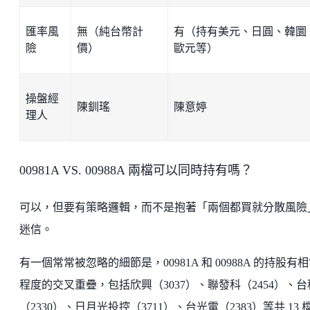
匯率風
無（純台幣計
有（持有美元、日圓、韓圜
險
價）
歐元等）
操盤經
陳釧瑤
陳意婷
理人
00981A VS. 00988A 兩檔可以同時持有嗎？
可以，但要有策略邏輯，而不是抱著「兩個都買就分散風險
迷信。
有一個常常被忽略的細節是，00981A 和 00988A 的持股有
程度的交叉重疊，包括欣興（3037）、聯發科（2454）、台
（2330）、日月光投控（3711）、台光電（2383）等共 13 