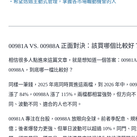
・希望透過主動式管理，掌握各市場輪動機會的人
00981A VS. 00988A 正面對決：該買哪個比較好
相信很多人點進來這篇文章，就是想知道一個答案：00981A
00988A，到底哪一檔比較好？
同樣一筆錢，2025 年底同時買進這兩檔，到 2026 年中，009
漲了 84%，00988A 漲了 115%。兩檔都相當強勢，但方向不
同、波動不同、適合的人也不同。
00981A 專注在台股，00988A 放眼向全球。前者季配息、
億；後者爆發力更強、但單日波動可以超過 10%。同門、同