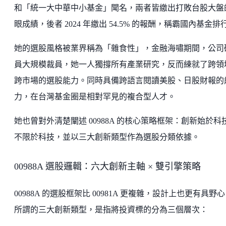
和「統一大中華中小基金」聞名，兩者皆繳出打敗台股大盤
眼成績，後者 2024 年繳出 54.5% 的報酬，稱霸國內基金排
她的選股風格被業界稱為「雜食性」，金融海嘯期間，公司
員大規模裁員，她一人獨撐所有產業研究，反而練就了跨領
跨市場的選股能力。同時具備跨語言閱讀美股、日股財報的
力，在台灣基金圈是相對罕見的複合型人才。
她也曾對外清楚闡述 00988A 的核心策略框架：創新始於科
不限於科技，並以三大創新類型作為選股分類依據。
00988A 選股邏輯：六大創新主軸 × 雙引擎策略
00988A 的選股框架比 00981A 更複雜，設計上也更有具野
所謂的三大創新類型，是指將投資標的分為三個層次：