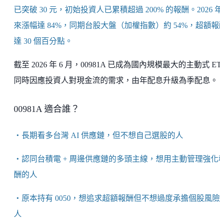
已突破 30 元，初始投資人已累積超過 200% 的報酬。2026 
來漲幅達 84%，同期台股大盤（加權指數）約 54%，超額報
達 30 個百分點。
截至 2026 年 6 月，00981A 已成為國內規模最大的主動式 E
同時因應投資人對現金流的需求，由年配息升級為季配息。
00981A 適合誰？
・長期看多台灣 AI 供應鏈，但不想自己選股的人
・認同台積電 + 周邊供應鏈的多頭主線，想用主動管理強化
酬的人
・原本持有 0050，想追求超額報酬但不想過度承擔個股風
人