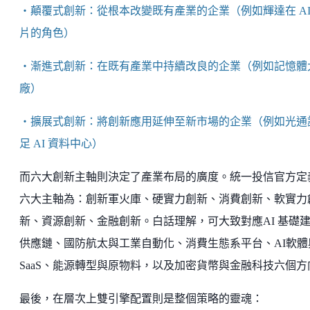
・顛覆式創新：從根本改變既有產業的企業（例如輝達在 AI
片的角色）
・漸進式創新：在既有產業中持續改良的企業（例如記憶體
廠）
・擴展式創新：將創新應用延伸至新市場的企業（例如光通
足 AI 資料中心）
而六大創新主軸則決定了產業布局的廣度。統一投信官方定
六大主軸為：創新軍火庫、硬實力創新、消費創新、軟實力
新、資源創新、金融創新。白話理解，可大致對應AI 基礎
供應鏈、國防航太與工業自動化、消費生態系平台、AI軟體
SaaS、能源轉型與原物料，以及加密貨幣與金融科技六個方
最後，在層次上雙引擎配置則是整個策略的靈魂：