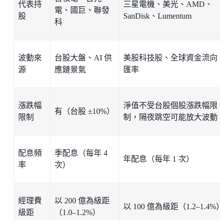
代表持
三星電機、美光、AMD、
電、國巨、聯發
股
SanDisk、Lumentum
科
波動來
台股大盤、AI 供
美股科技股、全球資金流向
源
應鏈景氣
匯率
漲跌幅
淨值不受台股個股漲跌幅限
有（台股 ±10%）
限制
制，隔夜跳空可能放大波動
配息頻
季配息（每年 4
年配息（每年 1 次）
率
次）
經理費
以 200 億為級距
以 100 億為級距（1.2–1.4%
級距
（1.0–1.2%）