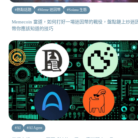
#
熱點話題
#
Meme 迷因幣
#
Solana 生態
Memecoin 當道，如何打好一場迷因幣的戰役，盤點鏈上炒迷
幣你應該知道的技巧
#
AI
#
AI Agent