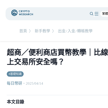
首頁
〉
新手教學
〉
出金/入金/轉帳教學
超商／便利商店買幣教學｜比線
上交易所安全嗎？
#
基礎知識
每日幣研
・
2025/04/14
本文目錄