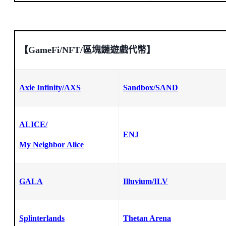
【GameFi/NFT/區塊鏈遊戲代幣】
Axie Infinity/AXS
Sandbox/
SAND
ALICE/
ENJ
My Neighbor Alice
GALA
Illuvium/ILV
Splinterlands
Thetan Arena