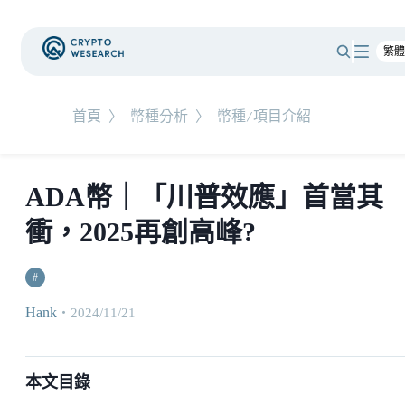
首頁
〉
幣種分析
〉
幣種/項目介紹
ADA幣｜「川普效應」首當其
衝，2025再創高峰?
#
Hank
・
2024/11/21
本文目錄