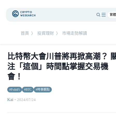
首頁
〉
投資理財
〉
市場走勢解讀
比特幣大會川普將再掀高潮？ 
注「這個」時間點掌握交易機
會！
#
PolitiFi
#
BTC
#
時事觀點
Kai
・
2024/07/24