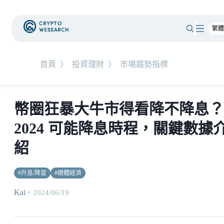
首頁
〉
投資理財
〉
市場趨勢指標
幣圈狂暴大牛市得看降不降息？
2024 可能降息時程，關鍵數據
紹
#
升息/降習
#
總體經濟
Kai
・
2024/06/19