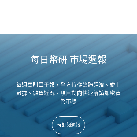
每日幣研 市場週報
每週兩則電子報，全方位從總體經濟、鏈上
數據、融資近況、項目動向快速解讀加密貨
幣市場
訂閱週報