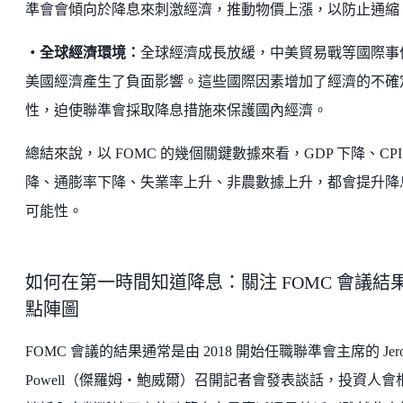
準會會傾向於降息來刺激經濟，推動物價上漲，以防止通縮
・全球經濟環境：
全球經濟成長放緩，中美貿易戰等國際事
美國經濟產生了負面影響。這些國際因素增加了經濟的不確
性，迫使聯準會採取降息措施來保護國內經濟。
總結來說，以 FOMC 的幾個關鍵數據來看，GDP 下降、CPI
降、通膨率下降、失業率上升、非農數據上升，都會提升降
可能性。
如何在第一時間知道降息：關注 FOMC 會議結
點陣圖
FOMC 會議的結果通常是由 2018 開始任職聯準會主席的 Jero
Powell（傑羅姆・鮑威爾）召開記者會發表談話，投資人會