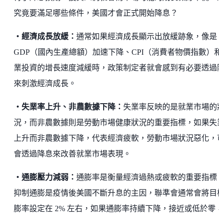
究竟要滿足哪些條件，美國才會正式開始降息？
・經濟成長放緩：
通常如果經濟成長顯示出放緩跡象，像是
GDP（國內生產總額）加速下降、CPI（消費者物價指數）
業投資的增長速度減緩時，政策制定者就會感到有必要透過
來刺激經濟成長。
・失業率上升、非農數據下降：
失業率反映的是就業市場的
況，而非農數據則是勞動市場健康狀況的重要指標，如果失
上升而非農數據下降，代表經濟疲軟，勞動市場狀況惡化，
會透過降息來改善就業市場表現。
・通膨壓力減弱：
通膨率是衡量經濟過熱或疲軟的重要指標
抑制通膨是疫情後美國不斷升息的主因，聯準會通常會將目
膨率設定在 2% 左右，如果通膨率持續下降，接近或低於零