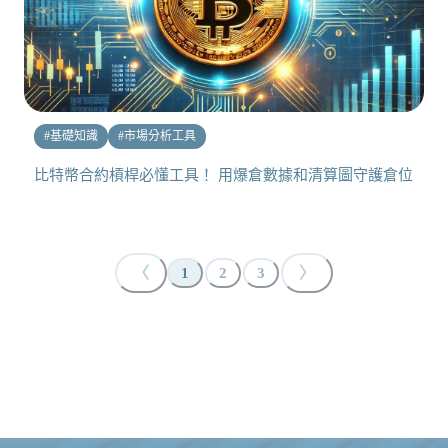
#
基礎知識
#
市場分析工具
比特幣合約槓桿必懂工具！ 用爆倉數據和清算圖守護倉位
〈
〉
1
2
3