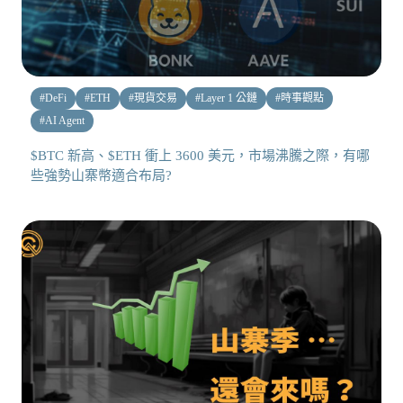
#
DeFi
#
ETH
#
現貨交易
#
Layer 1 公鏈
#
時事觀點
#
AI Agent
$BTC 新高、$ETH 衝上 3600 美元，市場沸騰之際，有哪
些強勢山寨幣適合布局?