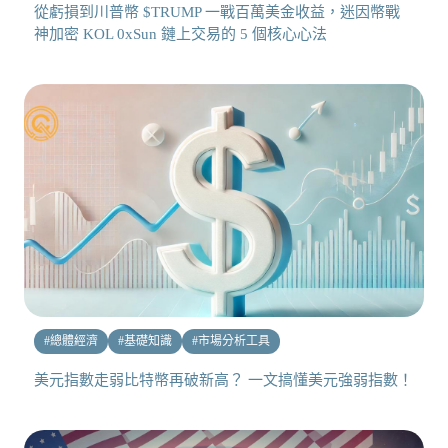
從虧損到川普幣 $TRUMP 一戰百萬美金收益，迷因幣戰
神加密 KOL 0xSun 鏈上交易的 5 個核心心法
#
總體經濟
#
基礎知識
#
市場分析工具
美元指數走弱比特幣再破新高？ 一文搞懂美元強弱指數！