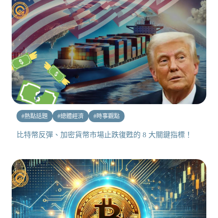
#
熱點話題
#
總體經濟
#
時事觀點
比特幣反彈、加密貨幣市場止跌復甦的 8 大關鍵指標！