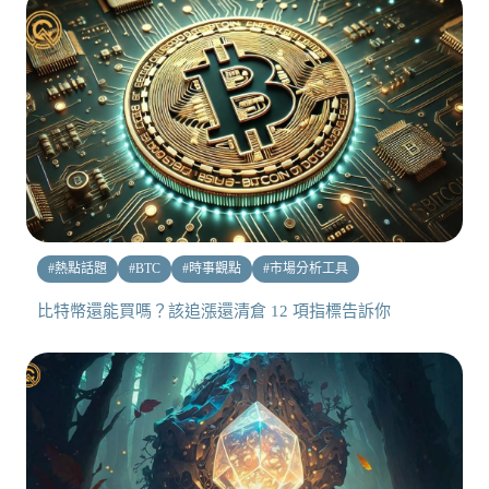
#
熱點話題
#
BTC
#
時事觀點
#
市場分析工具
比特幣還能買嗎？該追漲還清倉 12 項指標告訴你