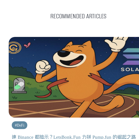
RECOMMENDED ARTICLES
#
DeFi
連 Binance 都暗示？LetsBonk.Fun 力拼 Pump.fun 的崛起之路