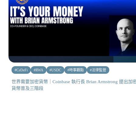
#
CeDeFi
#
RWA
#
USDC
#
時事觀點
#
法律監管
世界需要加密貨幣｜Coinbase 執行長 Brian Armstrong 提出加
貨幣普及三階段