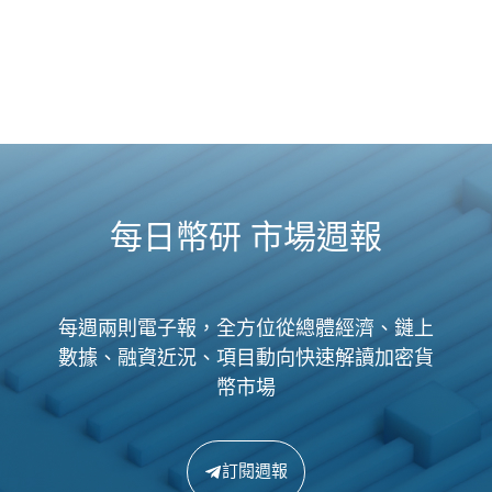
每日幣研 市場週報
每週兩則電子報，全方位從總體經濟、鏈上
數據、融資近況、項目動向快速解讀加密貨
幣市場
訂閱週報