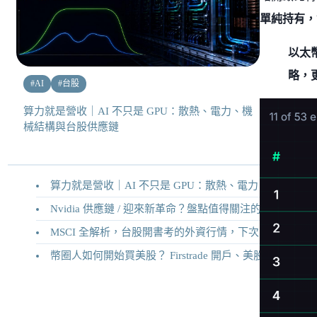
單純持有，
以太
略，
#
AI
#
台股
算力就是營收｜AI 不只是 GPU：散熱、電力、機
械結構與台股供應鏈
算力就是營收｜AI 不只是 GPU：散熱、電力、機械結構與台股供應鏈
Nvidia 供應鏈 / 迎來新革命？盤點值得關注的二十家供應鏈企業
MSCI 全解析，台股開書考的外資行情，下次調整你準備好了嗎？
幣圈人如何開始買美股？ Firstrade 開戶、美股交易機制完整教學