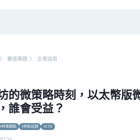
〉
賽道專題
〉
企業採用
坊的微策略時刻，以太幣版微
，誰會受益？
#
時事觀點
#
熱點話題
#
ETH
/07/16