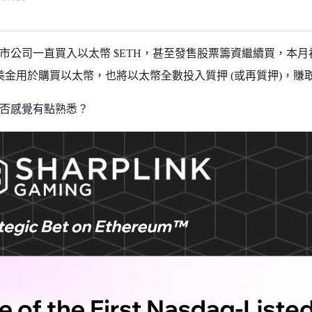
市公司一直買入以太幣 $ETH，甚至發售股票籌資繼續買，本月初剛
0 萬美金用於購買以太幣，也將以太幣全數投入質押 (或再質押)，
否感覺有點熟悉？