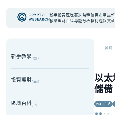
新手
投資
區塊
賽道
幣種
優惠
市場
最新
教學
理財
百科
專題
分析
福利
週報
文章
NEW EVENT
最新活動
首頁
新手教學
(
127
)
以太
投資理財
(
150
)
儲備
區塊百科
#
ETH 生態
(
77
)
東東
・
2025