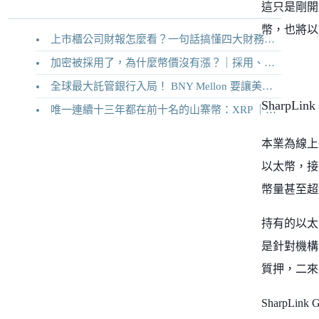
這只是剛開
幣，也將以
上市櫃公司財報怎麼看？一句話搞懂四大財務報表
加密被採用了，為什麼幣價沒有漲？｜採用、收入與代幣價值捕獲
全球最大託管銀行入局！ BNY Mellon 要讓美債交易 24/7 不打烊
SharpLink 
唯一連續十三年都在前十名的山寨幣：XRP ｜Ripple 2026 介紹
本業為線上運
以太幣，接
幣量甚至超
持有的以太幣
是針對機構
質押，二來能
SharpLi