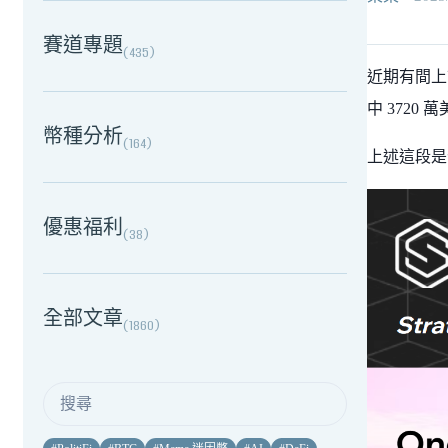
賽道專題
(
435
)
近期有間上
中 372
幣種分析
(
164
)
上述這段是
優惠福利
(
38
)
全部文章
(
1860
)