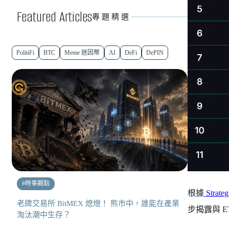
Featured Articles
專題精選
PolitiFi
BTC
Meme 迷因幣
AI
DeFi
DePIN
#
時事觀點
根據
Strate
老牌交易所 BitMEX 熄燈！ 熊市中，誰能在產業
步揭露與 
淘汰潮中生存？