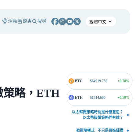
活動
優惠
搜尋
BTC
$
64919.750
+0.78
%
策略，ETH
ETH
$
1914.660
+0.59
%
以太幣微策略時刻是什麼意思？
以太幣版微策略們有誰？
微策略模式 - 不只是買進儲備