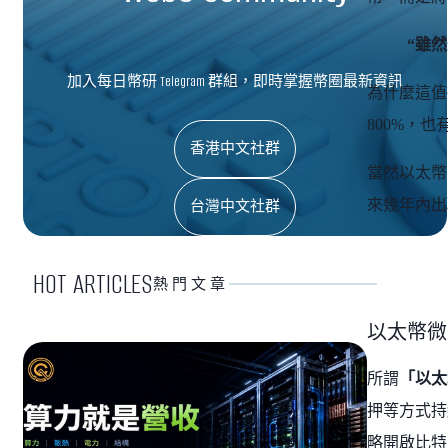
“雖
加入每日幣研 Telegram 群組，即時掌握幣圈最新資訊
為什麼這值
800%，
香港中文社群
當然以太幣
來幾年內出
台灣中文社群
HOT ARTICLES
熱門文章
以太幣微
所謂
「以太
押等方式持
略開啟比特