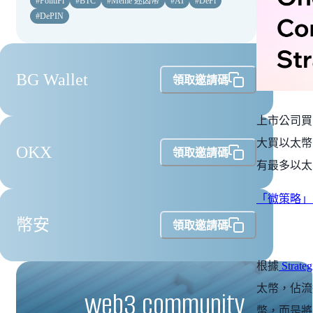
#
PolitiFi
#
BTC
#
Meme 迷因幣
#
AI
#
DeFi
#
DePIN
BG Wallet
領取邀請碼
上市公司買
大買以太幣的公
OKX
領取邀請碼
有最多以太
「微策略」
幣安
領取邀請碼
根據
Strate
太幣，佔流
web3 community
幣，而是將