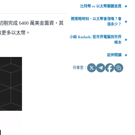
比特幣 vs 以太幣關鍵差異
微策略時刻，以太幣會漲嗎？會
完成 6400 萬美金籌資，其
漲多少？
賺取更多以太幣。
小結 &ndash; 從世界電腦到世界
帳本
延伸閱讀
分享至：