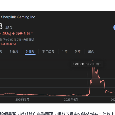
股價暴漲，近期雖自高點回落，相較五月中旬時依然有 5 倍以