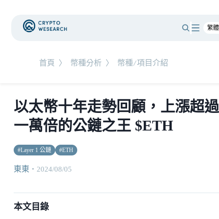
首頁
〉
幣種分析
〉
幣種/項目介紹
以太幣十年走勢回顧，上漲超過
一萬倍的公鏈之王 $ETH
#
Layer 1 公鏈
#
ETH
東東
・
2024/08/05
本文目錄