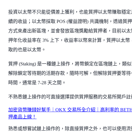
投資以太幣不只能從價差上獲利，也能質押以太幣賺取穩定
續的收益；以太幣採取 POS (權益證明) 共識機制，透過質
方式來產出新區塊，並會發放區塊獎勵給質押者，目前以太
押年化收益率在 3% 上下，收益率以幣來計算，質押以太幣
取的也是以太幣。
質押 (Staking) 是一種鏈上操作，將幣鎖定在區塊鏈上，類
解除鎖定等待期的活期存款，隨時可解，但解除質押要等待
時間，通常是 7-28 天之間。
不熟悉鏈上操作的可直接選擇提供質押服務的交易所開戶註
加密貨幣賺錢好幫手｜OKX 交易所全介紹｜高利率的 BETH
押產品上線！
熟悉或想嘗試鏈上操作的，除直接質押之外，也可以使用流