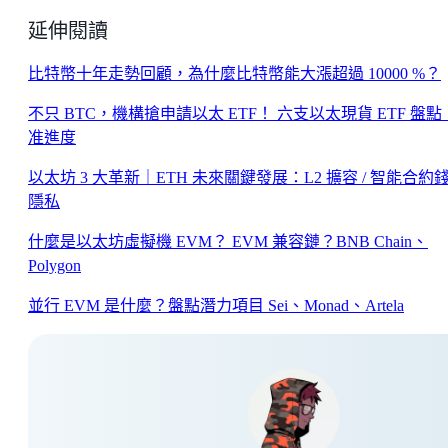
延伸閱讀
比特幣十年走勢回顧，為什麼比特幣能大漲超過 10000 %？
不只 BTC，機構搶申請以太 ETF！ 六支以太現貨 ETF 盤
准進度
以太坊 3 大革新｜ETH 未來關鍵發展：L2 擴容 / 智能合約錢
隱私
什麼是以太坊虛擬機 EVM？ EVM 兼容鏈？BNB Chain、
Polygon
並行 EVM 是什麼？盤點潛力項目 Sei、Monad、Artela