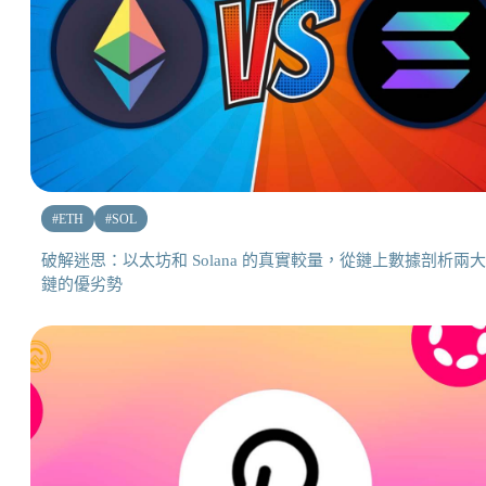
#
ETH
#
SOL
破解迷思：以太坊和 Solana 的真實較量，從鏈上數據剖析兩
鏈的優劣勢