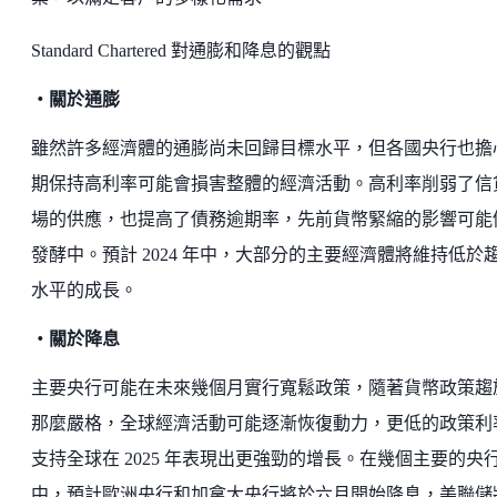
Standard Chartered 對通膨和降息的觀點
・關於通膨
雖然許多經濟體的通膨尚未回歸目標水平，但各國央行也擔
期保持高利率可能會損害整體的經濟活動。高利率削弱了信
場的供應，也提高了債務逾期率，先前貨幣緊縮的影響可能
發酵中。預計 2024 年中，大部分的主要經濟體將維持低於
水平的成長。
・關於降息
主要央行可能在未來幾個月實行寬鬆政策，隨著貨幣政策趨
那麼嚴格，全球經濟活動可能逐漸恢復動力，更低的政策利
支持全球在 2025 年表現出更強勁的增長。在幾個主要的央
中，預計歐洲央行和加拿大央行將於六月開始降息，美聯儲