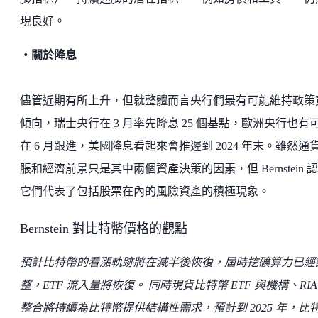
現良好。
・關於降息
儘管近期有所上升，但就整體而言央行們最有可能維持政策
傾向，瑞士央行在 3 月率先降息 25 個基點，歐洲央行也有
在 6 月跟進，美國降息看起來會推遲到 2024 年末。雖然通
脹和經濟前景只是其中兩個資產決策的因素，但 Bernstein 
它們代表了包括股票在內的風險資產的積極現象。
Bernstein 對比特幣價格的觀點
預計比特幣的看漲軌跡將在減半後恢復，屆時挖礦算力已經
整，ETF 流入量將恢復。 同時現貨比特幣 ETF 與機構、RIA
整合將持續為比特幣提供結構性需求，預計到 2025 年，比