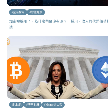
#
企業採用
#
總體經濟
加密被採用了，為什麼幣價沒有漲？｜採用、收入與代幣價值
獲
#
PolitiFi
#
時事觀點
#
Meme 迷因幣