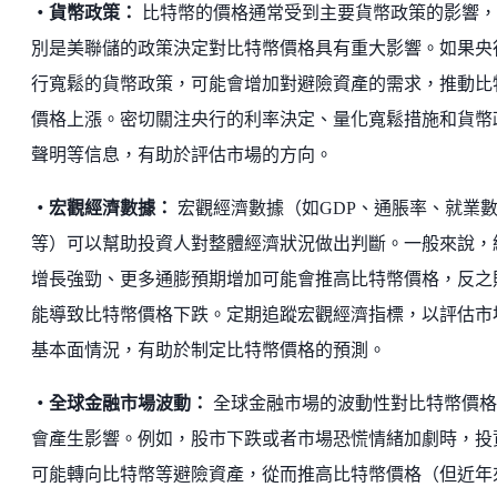
・貨幣政策：
比特幣的價格通常受到主要貨幣政策的影響，
別是美聯儲的政策決定對比特幣價格具有重大影響。如果央
行寬鬆的貨幣政策，可能會增加對避險資產的需求，推動比
價格上漲。密切關注央行的利率決定、量化寬鬆措施和貨幣
聲明等信息，有助於評估市場的方向。
・宏觀經濟數據：
宏觀經濟數據（如GDP、通脹率、就業
等）可以幫助投資人對整體經濟狀況做出判斷。一般來說，
增長強勁、更多通膨預期增加可能會推高比特幣價格，反之
能導致比特幣價格下跌。定期追蹤宏觀經濟指標，以評估市
基本面情況，有助於制定比特幣價格的預測。
・全球金融市場波動：
全球金融市場的波動性對比特幣價格
會產生影響。例如，股市下跌或者市場恐慌情緒加劇時，投
可能轉向比特幣等避險資產，從而推高比特幣價格（但近年