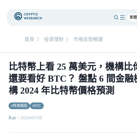
首頁
〉
投資理財
〉
市場走勢解讀
比特幣上看 25 萬美元，機構比
還要看好 BTC？ 盤點 6 間金融
構 2024 年比特幣價格預測
#
時事觀點
#
BTC
Kai
・
2024/05/09