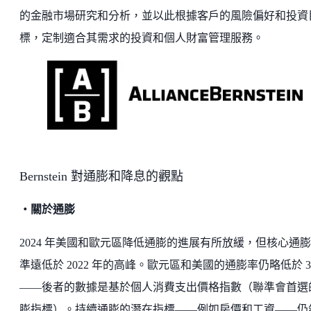
的金融市場研究和分析，並以此根據客戶的風險偏好和投資
標，定制適合其需求的投資和個人財富管理服務。
Bernstein 對通膨和降息的觀點
・關於通膨
2024 年美國和歐元區降低通膨的進展有所放緩，但核心通
準遠低於 2022 年的高峰。歐元區和美國的通膨率仍略低於 3
——後者的數據是基於個人消費支出價格指數（聯準會首選
膨指標）。持續通膨的潛在指標——例如房價和工資——仍