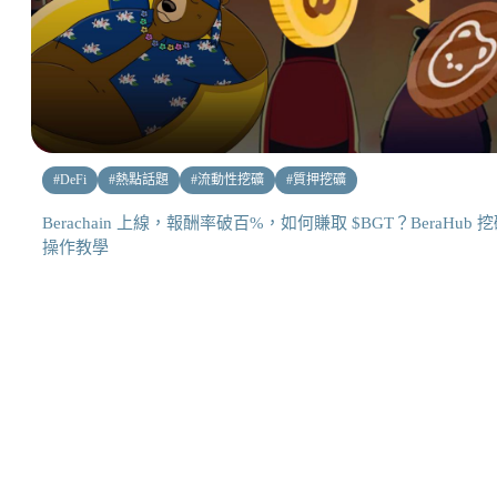
#
DeFi
#
熱點話題
#
流動性挖礦
#
質押挖礦
Berachain 上線，報酬率破百%，如何賺取 $BGT？BeraHub 
操作教學