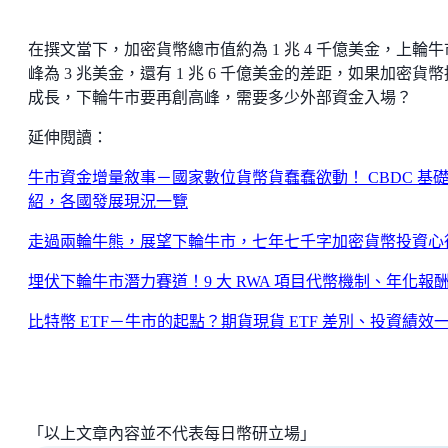
在撰文當下，加密貨幣總市值約為 1 兆 4 千億美金，上輪牛
峰為 3 兆美金，還有 1 兆 6 千億美金的差距，如果加密貨
成長，下輪牛市要再創高峰，需要多少外部資金入場？
延伸閱讀：
牛市資金增量敘事－國家數位貨幣貨蠢蠢欲動！ CBDC 基
紹，各國發展現況一覽
走過兩輪牛熊，展望下輪牛市，七年七千字加密貨幣投資心
埋伏下輪牛市潛力賽道！9 大 RWA 項目代幣機制、年化報
比特幣 ETF－牛市的起點？期貨現貨 ETF 差別、投資績效
「以上文章內容並不代表每日幣研立場」