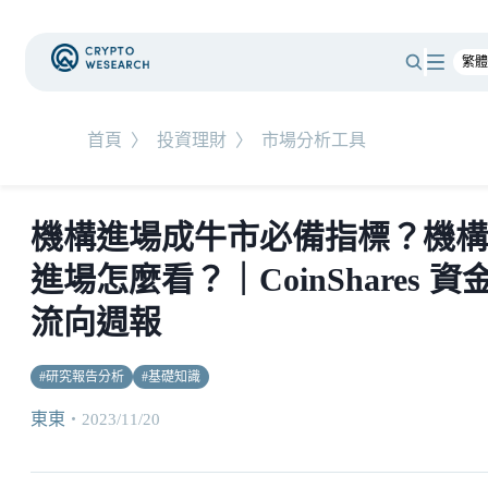
首頁
〉
投資理財
〉
市場分析工具
機構進場成牛市必備指標？機構
進場怎麼看？｜CoinShares 資
流向週報
#
研究報告分析
#
基礎知識
東東
・
2023/11/20