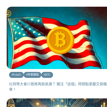
#
PolitiFi
#
時事觀點
#
BTC
比特幣大會川普將再掀高潮？ 關注「這個」時間點掌握交易機
會！