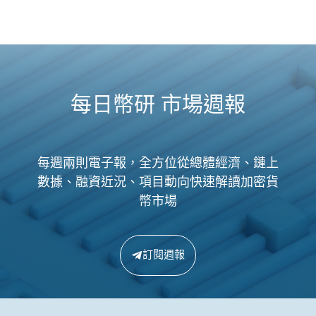
每日幣研 市場週報
每週兩則電子報，全方位從總體經濟、鏈上
數據、融資近況、項目動向快速解讀加密貨
幣市場
訂閱週報