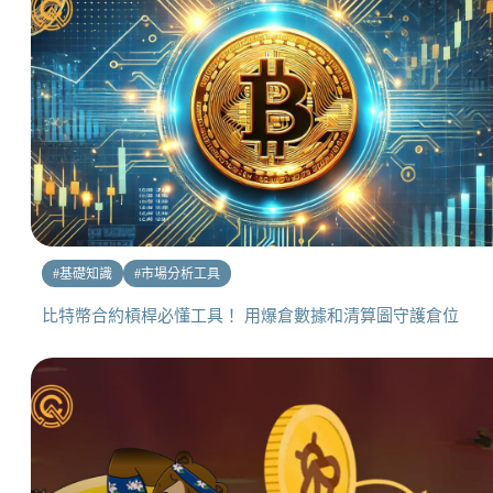
#
基礎知識
#
市場分析工具
比特幣合約槓桿必懂工具！ 用爆倉數據和清算圖守護倉位