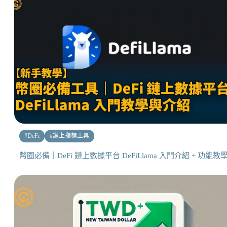
#
DeFi
#
鏈上指標工具
幣圈必備｜DeFi 鏈上數據平台 DeFiLlama 入門介紹 + 功能教