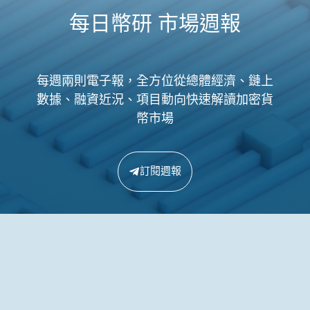
每日幣研 市場週報
每週兩則電子報，全方位從總體經濟、鏈上
數據、融資近況、項目動向快速解讀加密貨
幣市場
訂閱週報