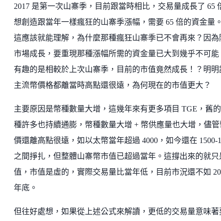
2017 是第一次山寨季，目前跟當時相比，交易量成長了 65 
想創造跟當年一樣瘋狂的山寨季漲幅，需要 65 倍的資金量
這應該就能理解，為什麼那種瘋狂山寨季已不會再來？因為
市場成長，要重現那種漲幅所需的資金量已大到幾乎不可能
有趣的是相較於上次山寨季，目前的市值竟然成長！？明明
主流幣價格都離當時高點還很遠，為何現在的市值更大？
主要原因是幣種數量大增，這幾年來有更多項目 TGE，舊
種許多也持續通膨，幣種數量大增 + 幣供應量也大增，儘管
價還離高點很遠，如以太幣當年超過 4000，如今還在 1500-1
之間掙扎，但整體山寨幣市值已超過當年。這撐出來的就只
值，市值是虛的，實際交易量比當年低，目前市況還不如 20
年底。
但往好處想，如果從上述公式來解讀，更低的交易量意味著