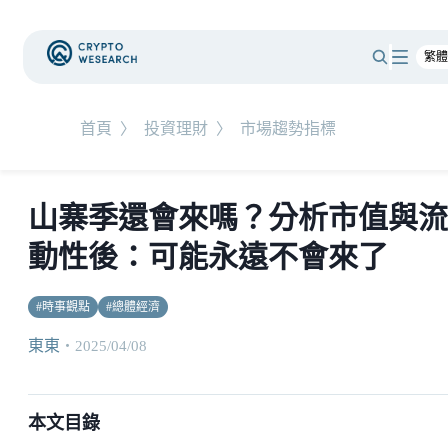
首頁
〉
投資理財
〉
市場趨勢指標
山寨季還會來嗎？分析市值與流
動性後：可能永遠不會來了
#
時事觀點
#
總體經濟
東東
・
2025/04/08
本文目錄