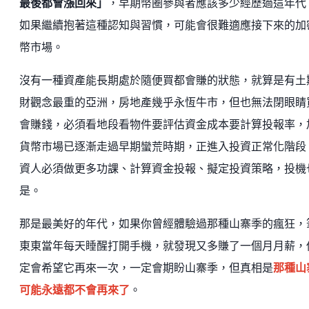
最後都會漲回來」
，早期幣圈參與者應該多少經歷過這年代
如果繼續抱著這種認知與習慣，可能會很難適應接下來的加
幣市場。
沒有一種資產能長期處於隨便買都會賺的狀態，就算是有土
財觀念最重的亞洲，房地產幾乎永恆牛市，但也無法閉眼睛
會賺錢，必須看地段看物件要評估資金成本要計算投報率，
貨幣市場已逐漸走過早期蠻荒時期，正進入投資正常化階段
資人必須做更多功課、計算資金投報、擬定投資策略，投機
是。
那是最美好的年代，如果你曾經體驗過那種山寨季的瘋狂，
東東當年每天睡醒打開手機，就發現又多賺了一個月月薪，
定會希望它再來一次，一定會期盼山寨季，但真相是
那種山
可能永遠都不會再來了
。