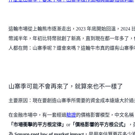
這輪市場從上輪熊市逐漸走出，2023 年底開始回溫，2024 
幣減半年，年初比特幣就創了新高，直到現在都一年多了，
人都在問：山寨季呢？還會來嗎？這輪牛市真的還有山寨季
山寨季可能不會再來了，就算來也不一樣了
主要原因：現在要創造山寨季所需要的資金成本遠遠大於過
在金融市場中，有一套經過
驗證
的價格影響模型，中文名稱
「市場衝擊的平方根定律」
or
「價格影響的平方根公式」
，
為
Square-root law of market impact
，是用來估算要花多少