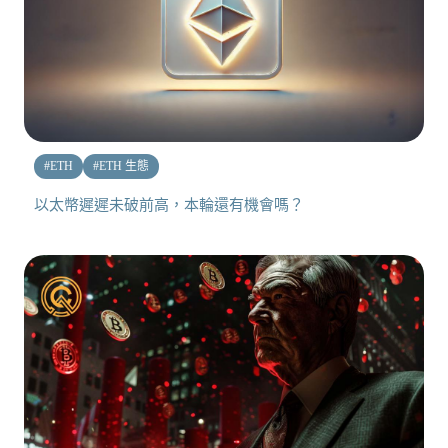
#
ETH
#
ETH 生態
以太幣遲遲未破前高，本輪還有機會嗎？