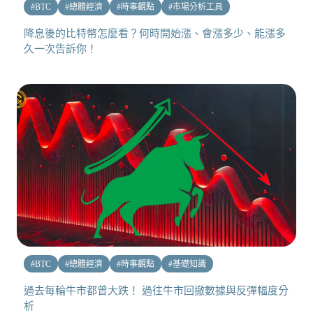
#
BTC
#
總體經濟
#
時事觀點
#
市場分析工具
降息後的比特幣怎麼看？何時開始漲、會漲多少、能漲多
久一次告訴你！
#
BTC
#
總體經濟
#
時事觀點
#
基礎知識
過去每輪牛市都曾大跌！ 過往牛市回撤數據與反彈幅度分
析