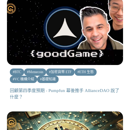
#
BTC
#
Memecoin
#
加密貨幣 ETF
#
ETH 生態
#
VC 機構介紹
#
基礎知識
回顧第四季度預期 - Pumpfun 幕後推手 AllianceDAO 說了
什麼？