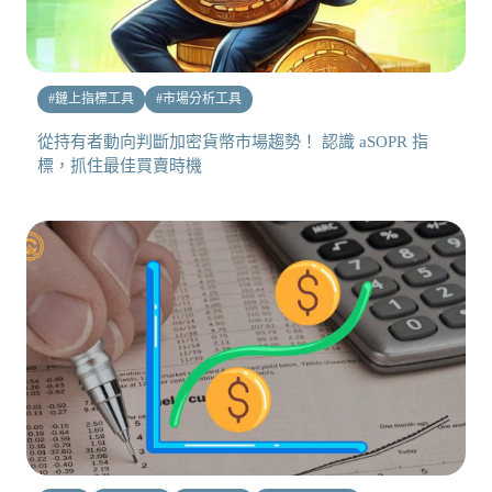
#
鏈上指標工具
#
市場分析工具
從持有者動向判斷加密貨幣市場趨勢！ 認識 aSOPR 指
標，抓住最佳買賣時機