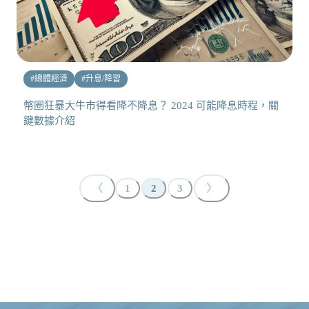
#
總體經濟
#
升息/降習
幣圈狂暴大牛市得看降不降息？ 2024 可能降息時程，關
鍵數據介紹
〈
〉
1
2
3