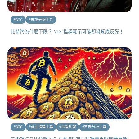
#
BTC
#
市場分析工具
比特幣為什麼下跌？ VIX 指標顯示可能即將觸底反彈！
#
BTC
#
鏈上指標工具
#
基礎知識
#
市場分析工具
是否該清倉比特幣？ 5 大逃頂指標，抓準賣出時機最高獲