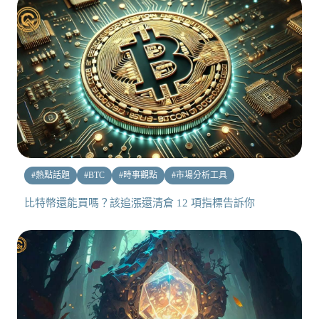
#
熱點話題
#
BTC
#
時事觀點
#
市場分析工具
比特幣還能買嗎？該追漲還清倉 12 項指標告訴你