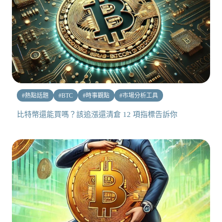
#
熱點話題
#
BTC
#
時事觀點
#
市場分析工具
比特幣還能買嗎？該追漲還清倉 12 項指標告訴你