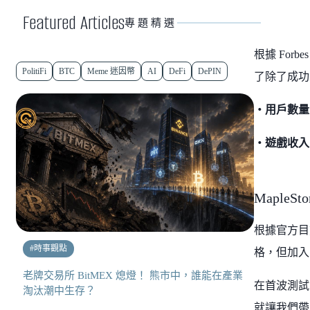
Featured Articles
專題精選
根據 For
PolitiFi
BTC
Meme 迷因幣
AI
DeFi
DePIN
了除了成功
・用戶數量
・遊戲收入
MapleS
根據官方目前
#
時事觀點
格，但加入
老牌交易所 BitMEX 熄燈！ 熊市中，誰能在產業
在首波測試
淘汰潮中生存？
就讓我們帶