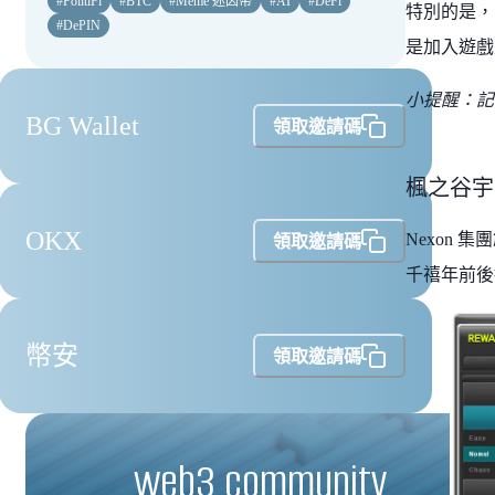
#
PolitiFi
#
BTC
#
Meme 迷因幣
#
AI
#
DeFi
特別的是，官
#
DePIN
是加入遊戲
小提醒：記
BG Wallet
領取邀請碼
楓之谷宇宙 
OKX
Nexon 
領取邀請碼
千禧年前後
幣安
領取邀請碼
web3 community