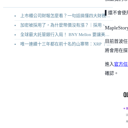
▌還不會使
上市櫃公司財報怎麼看？一句話搞懂四大財務報表
加密被採用了，為什麼幣價沒有漲？｜採用、收入與代幣價值捕獲
MapleSt
全球最大託管銀行入局！ BNY Mellon 要讓美債交易 24/7 不打烊
目前首波任
唯一連續十三年都在前十名的山寨幣：XRP ｜Ripple 2026 介紹
將會用在探
進入
官方任
確認。