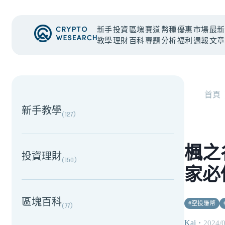
新手
投資
區塊
賽道
幣種
優惠
市場
最新
教學
理財
百科
專題
分析
福利
週報
文章
NEW EVENT
最新活動
首頁
新手教學
(
127
)
楓之谷
投資理財
(
150
)
家必
區塊百科
#
空投賺幣
(
77
)
Kai
・
2024/