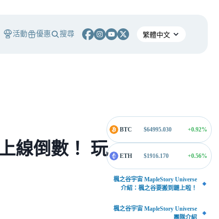
活動
優惠
搜尋
BTC
$
64995.030
+0.92
%
se 上線倒數！ 玩
ETH
$
1916.170
+0.56
%
楓之谷宇宙 MapleStory Universe
介紹：楓之谷要搬到鏈上啦！
楓之谷宇宙 MapleStory Universe
團隊介紹