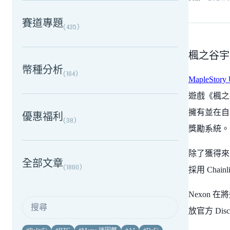
賽道專題
(
435
)
楓之谷宇宙
幣種分析
(
164
)
MapleStory 
遊戲《楓之
擁有並在自
優惠福利
(
38
)
獎勵系統。
除了獲得來自
全部文章
(
1860
)
採用 Cha
Nexon
放官方 Di