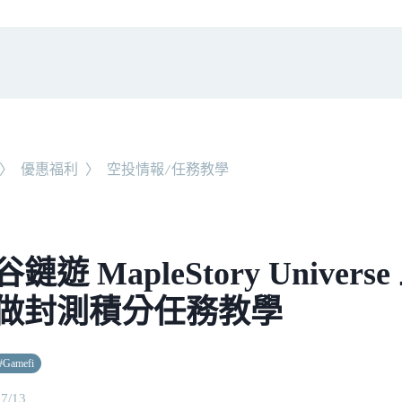
〉
優惠福利
〉
空投情報/任務教學
鏈遊 MapleStory Univer
做封測積分任務教學
#
Gamefi
07/13