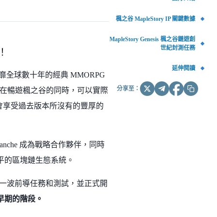
楓之谷 MapleStory IP 關鍵數據
MapleStory Genesis 楓之谷鏈遊創
世紀封測任務
啦！
延伸閱讀
靡全球數十年的經典 MMORPG
分享至：
在暢遊楓之谷的同時，可以實際
機會享受過去版本所沒有的豐厚的
和 Avalanche 成為戰略合作夥伴，同時
且公平的區塊鏈生態系統。
第一波前導任務和測試，並正式開
早期的階段。