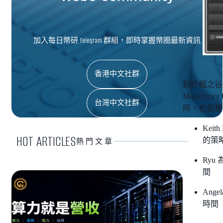
加入每日幣研 Telegram 群組，即時掌握幣圈最新資訊
香港中文社群
對於楓之谷
MapleSt
台灣中文社群
時，也能獲
Keit
HOT ARTICLES
的策
熱門文章
Ryu
間
Ang
時間