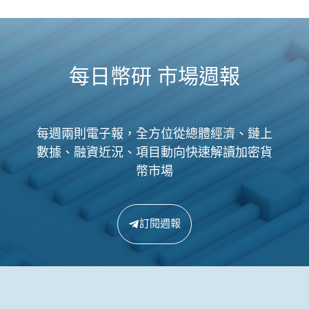
每日幣研 市場週報
每週兩則電子報，全方位從總體經濟、鏈上
數據、融資近況、項目動向快速解讀加密貨
幣市場
訂閱週報