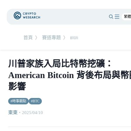
首頁
〉
賽道專題
〉
BTCFi
川普家族入局比特幣挖礦：
American Bitcoin 背後布局與
影響
#
時事觀點
#
BTC
東東
・
2025/04/10