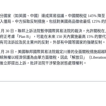
分國家（如英國、中國）達成貿易協議，中國關稅從 145% 降至
入僵局，中方採取反制措施，包括對美國商品徵收最低 125% 
 年 5 月 30 日，聯邦上訴法院暫停國際貿易法院的裁決，允許關
正考慮「Plan B」，可能在未來 150 天內實施最高 15% 
有司法訴訟及民主黨州的反對，外部有中國等國家的強硬反制。
 年 5 月 28 日，美國聯邦國際貿易法院裁定川普的全面關稅措施
統無權以經濟保護為由單方面徵稅，因此「解放日」（Liberatio
後立即提出上訴，批評法院干涉緊急狀態處理權利。