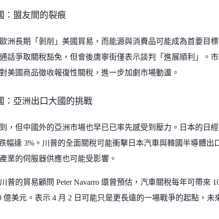
國：盟友間的裂痕
洲長期「剝削」美國貿易，而能源與消費品可能成為首要目標。英國首相 
通話爭取關稅豁免，但會後唐寧街僅表示談判「進展順利」。市
對美國商品徵收報復性關稅，進一步加劇市場動盪。
國：亞洲出口大國的挑戰
，但中國外的亞洲市場也早已已率先感受到壓力。日本的日經 225 指
spi 跌幅達 3%。川普的全面關稅可能衝擊日本汽車與韓國半導體
產業的伺服器供應也可能受影響。
普的貿易顧問 Peter Navarro 還曾預估，汽車關稅每年可帶來
000 億美元。表示 4 月 2 日可能只是更長遠的一場戰爭的起點