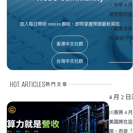
・今年 4
場預期可能
加入每日幣研 Telegram 群組，即時掌握幣圈最新資訊
・如果宣布
％ 數超乎
香港中文社群
台灣中文社群
HOT ARTICLES
熱門文章
4 月 
川普將 4 
美國將在這
國，而是「