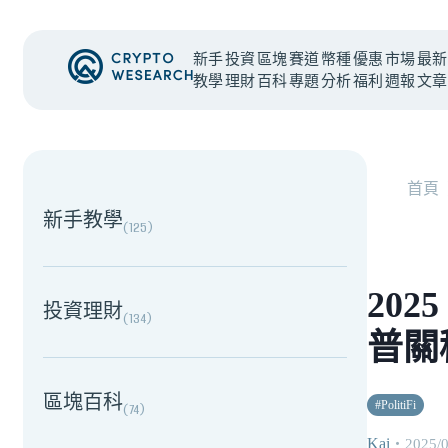
新手
投資
區塊
賽道
幣種
優惠
市場
最新
教學
理財
百科
專題
分析
福利
週報
文章
NEW EVENT
最新活動
首頁
新手教學
(
125
)
20
投資理財
(
134
)
普關
區塊百科
#
PolitiFi
(
74
)
Kai
・
2025/