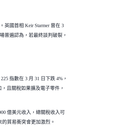
Keir Starmer 曾在 3
場普遍認為，若最終談判破裂，
數在 3 月 31 日下跌 4%，
出口，且關稅如果擴及電子零件，
 1000 億美元收入，總關稅收入可
，未來的貿易衝突會更加激烈。