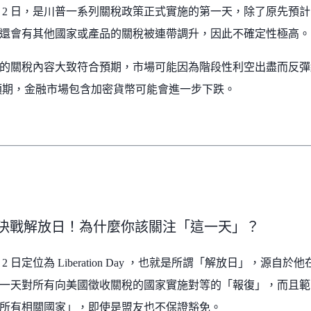
 月 2 日，是川普一系列關稅政策正式實施的第一天，除了原先預計
還會有其他國家或產品的關稅被連帶調升，因此不確定性極高。
的關稅內容大致符合預期，市場可能因為階段性利空出盡而反彈
預期，金融市場包含加密貨幣可能會進一步下跌。
2 日決戰解放日！為什麼你該關注「這一天」？
月 2 日定位為 Liberation Day ，也就是所謂「解放日」，源自
一天對所有向美國徵收關稅的國家實施對等的「報復」，而且範
所有相關國家」，即使是盟友也不保證豁免。