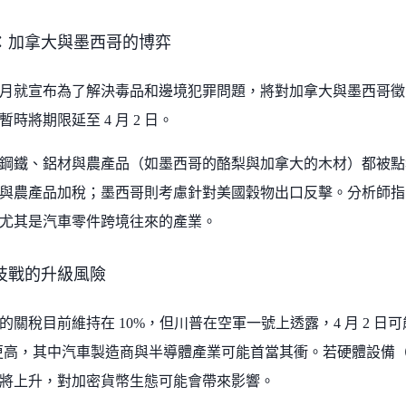
：加拿大與墨西哥的博弈
2 月就宣布為了解決毒品和邊境犯罪問題，將對加拿大與墨西哥徵收
時將期限延至 4 月 2 日。
鋼鐵、鋁材與農產品（如墨西哥的酪梨與加拿大的木材）都被點
與農產品加稅；墨西哥則考慮針對美國穀物出口反擊。分析師指
尤其是汽車零件跨境往來的產業。
技戰的升級風險
的關稅目前維持在 10%，但川普在空軍一號上透露，4 月 2 
 或更高，其中汽車製造商與半導體產業可能首當其衝。若硬體設備（如
將上升，對加密貨幣生態可能會帶來影響。