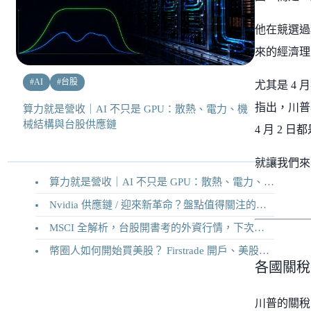
他在競選過
來的經濟理
#
AI
#
台股
尤其是 4
指出，川普
算力就是營收｜AI 不只是 GPU：散熱、電力、機
械結構與台股供應鏈
4 月 2
就讓我們來
算力就是營收｜AI 不只是 GPU：散熱、電力、機械結構與台股供應鏈
Nvidia 供應鏈 / 迎來新革命？盤點值得關注的二十家供應鏈企業
MSCI 全解析，台股開書考的外資行情，下次調整你準備好了嗎？
幣圈人如何開始買美股？ Firstrade 開戶、美股交易機制完整教學
各國關稅
川普的關稅