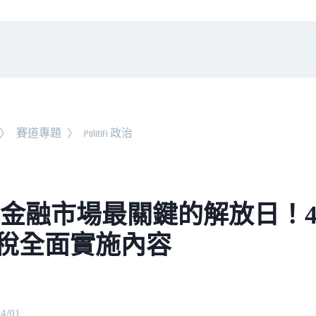
〉
賽道專題
〉
PolitiFi 政治
25 金融市場最關鍵的解放日！4 
稅全面實施內容
04/01