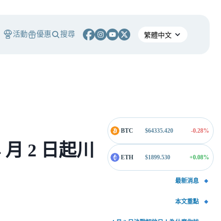
活動
優惠
搜尋
BTC
$
64335.420
-0.28
%
月 2 日起川
ETH
$
1899.530
+0.08
%
最新消息
本文重點