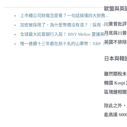
歐盟與英
上市櫃公司財報怎麼看？一句話搞懂四大財務報表
川普曾批評歐
加密被採用了，為什麼幣價沒有漲？｜採用、收入與代幣價值捕獲
月底與川普
全球最大託管銀行入局！ BNY Mellon 要讓美債交易 24/7 不打烊
英國不排除
唯一連續十三年都在前十名的山寨幣：XRP ｜Ripple 2026 介紹
日本與韓
雖然關稅未到
韓國 Ko
區塊鏈相關
除此之外，川
能高達 6