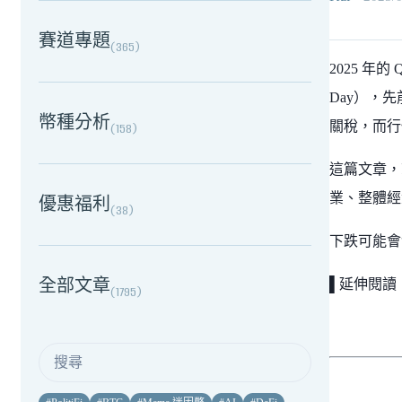
賽道專題
(
365
)
2025 年
Day），
幣種分析
關稅，而行
(
158
)
這篇文章，
業、整體經
優惠福利
(
38
)
下跌可能會
全部文章
▌延伸閱讀
(
1795
)