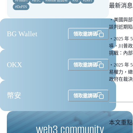
#
PolitiFi
#
BTC
#
Meme 迷因幣
#
AI
#
DeFi
最新消息
#
DePIN
・
美國與部
談判近期陷
BG Wallet
領取邀請碼
・2025
導，川普政府
挑戰：內部
OKX
領取邀請碼
・2025
易權力，總
政府在裁決
幣安
領取邀請碼
本文重點
web3 community