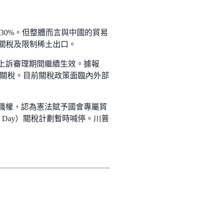
 30%。但整體而言與中國的貿易
的關稅及限制稀土出口。
稅在上訴審理期間繼續生效。據報
的替代關稅。目前關稅政策面臨內外部
超越職權，認為憲法賦予國會專屬貿
n Day）關稅計劃暫時喊停。川普