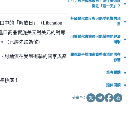
4 月 2 日決戰解放日！為什麼你該
關注「這一天」？
各國關稅進度與可能受影響的項
中的「解放日」（Liberation
目
有進口商品實施美元對美元的對等
川普關稅實施後可能帶來的經濟
。（已經先跌為敬）
衝擊
關稅戰爭對加密貨幣市場的潛在
講起、討論潛在受到衝擊的國家與產
影響
筆者觀點
準抄底！
延伸閱讀
分享至：