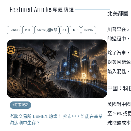
Featured Articles
專題精選
北美鄰國
川普早在 
PolitiFi
BTC
Meme 迷因幣
AI
DeFi
DePIN
的過程中，暫
除了汽車，
對美國能源
陷入混亂，
中國：科
美國對中國
#
時事觀點
至 20%
老牌交易所 BitMEX 熄燈！ 熊市中，誰能在產業
淘汰潮中生存？
球挖礦成本