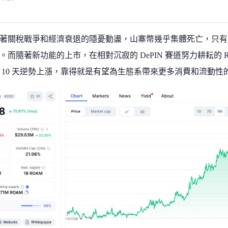
著關稅戰爭和經濟衰退的隱憂動盪，山寨幣幾乎集體死亡，只有
。而隨著新功能的上市，在相對沉寂的 DePIN 賽道努力耕耘的 
 10 天逆勢上漲，靠得就是有望為生態系帶來更多消費和流動性的新