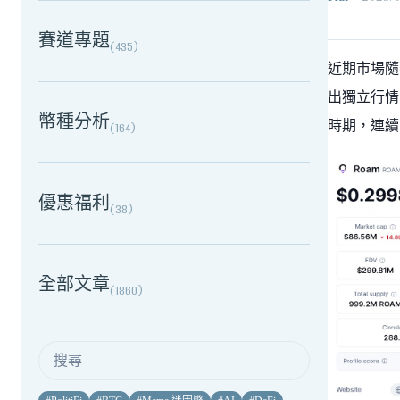
賽道專題
(
435
)
近期市場隨
出獨立行情
幣種分析
時期，連續
(
164
)
優惠福利
(
38
)
全部文章
(
1860
)