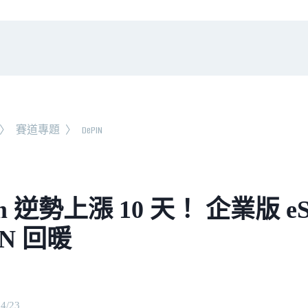
〉
賽道專題
〉
DePIN
m 逆勢上漲 10 天！ 企業版 
IN 回暖
04/23