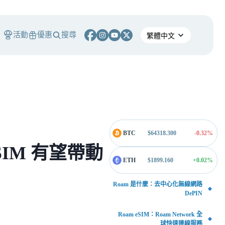
活動
優惠
搜尋
BTC
$
64318.300
-0.32
%
eSIM 有望帶動
ETH
$
1899.160
+0.02
%
Roam 是什麼：去中心化無線網路
DePIN
Roam eSIM：Roam Network 全
球快速連線服務