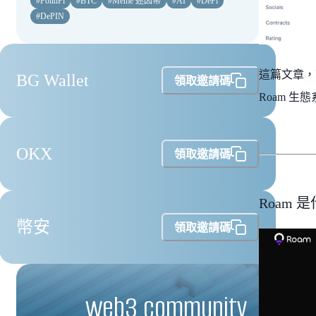
#
PolitiFi
#
BTC
#
Meme 迷因幣
#
AI
#
DeFi
#
DePIN
這篇文章，就
BG Wallet
領取邀請碼
Roam 生
OKX
領取邀請碼
Roam 
幣安
領取邀請碼
web3 community