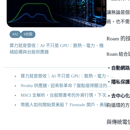
讓無論是個
商，也不需
#
AI
#
台股
Roam 
算力就是營收｜AI 不只是 GPU：散熱、電力、機
械結構與台股供應鏈
Roam 結
・自動網路
算力就是營收｜AI 不只是 GPU：散熱、電力、機械結構與台股供應鏈
・隱私保護
Nvidia 供應鏈 / 迎來新革命？盤點值得關注的二十家供應鏈企業
MSCI 全解析，台股開書考的外資行情，下次調整你準備好了嗎？
・去中心化
幣圈人如何開始買美股？ Firstrade 開戶、美股交易機制完整教學
向循環的方
與傳統電