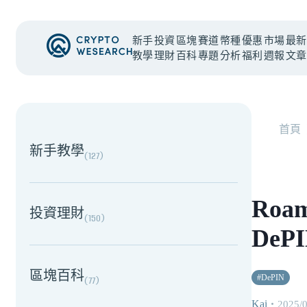
新手
投資
區塊
賽道
幣種
優惠
市場
最新
教學
理財
百科
專題
分析
福利
週報
文章
NEW EVENT
最新活動
首頁
新手教學
(
127
)
Roa
投資理財
(
150
)
DeP
區塊百科
#
DePIN
(
77
)
Kai
・
2025/