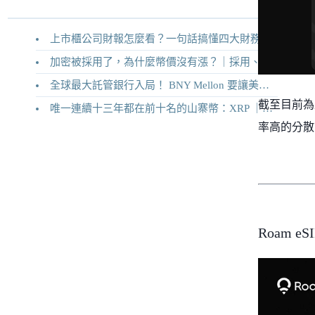
上市櫃公司財報怎麼看？一句話搞懂四大財務報表
加密被採用了，為什麼幣價沒有漲？｜採用、收入與代幣價值捕獲
全球最大託管銀行入局！ BNY Mellon 要讓美債交易 24/7 不打烊
截至目前為
唯一連續十三年都在前十名的山寨幣：XRP ｜Ripple 2026 介紹
率高的分散
Roam e