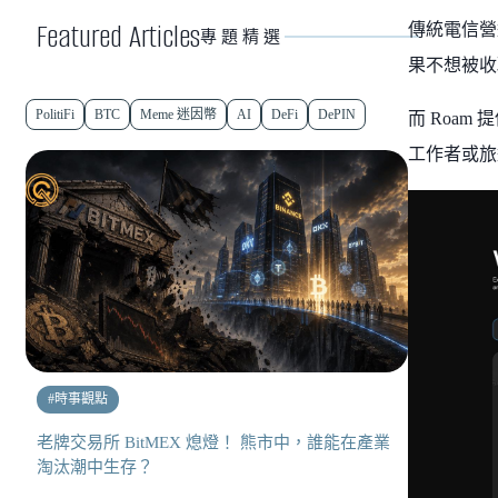
Featured Articles
傳統電信營
專題精選
果不想被收
PolitiFi
BTC
Meme 迷因幣
AI
DeFi
DePIN
而 Roa
工作者或旅
#
時事觀點
老牌交易所 BitMEX 熄燈！ 熊市中，誰能在產業
淘汰潮中生存？