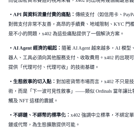
而從加密貨幣賽道的視角來看，x402 的出現有幾個關鍵意
・API 與資料流量付費的痛點：
傳統支付（如信用卡、PayPa
對微支付非常不友善，高昂的手續費、地域限制、KYC 門
是不小的問題，x402 為這些痛點提供了一個解決方案。
・AI Agent 經濟的崛起：
隨著 AI Agent 越來越多，AI 模型
器人、工具必須向其他服務支付、收取費用。x402 的出現
提供「代理可付、代理可收」的技術基礎。
・生態敘事的切入點：
對加密貨幣市場而言，x402 不只是技
術，而是「下一波可見性敘事」——類似 Ordinals 當年讓比
觸及 NFT 這樣的震撼。
・不綁鏈、不綁幣的標準化：
x402 強調中立標準，不綁定
鏈或代幣，為生態擴散提供可能。