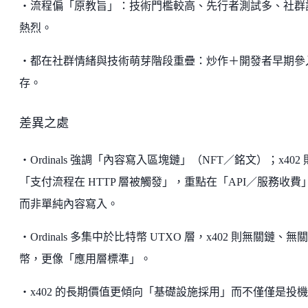
・流程偏「原教旨」：技術門檻較高、先行者測試多、社群
熱烈。
・都在社群情緒與技術萌芽階段重疊：炒作＋開發者早期參
存。
差異之處
・Ordinals 強調「內容寫入區塊鏈」（NFT／銘文）；x402
「支付流程在 HTTP 層被觸發」，重點在「API／服務收費
而非單純內容寫入。
・Ordinals 多集中於比特幣 UTXO 層，x402 則無關鏈、無關
幣，更像「應用層標準」。
・x402 的長期價值更傾向「基礎設施採用」而不僅僅是投