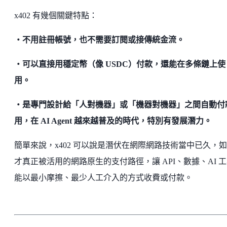
x402 有幾個關鍵特點：
・不用註冊帳號，也不需要訂閱或接傳統金流。
・可以直接用穩定幣（像 USDC）付款，還能在多條鏈上使
用。
・是專門設計給「人對機器」或「機器對機器」之間自動付
用，在 AI Agent 越來越普及的時代，特別有發展潛力。
簡單來說，x402 可以說是潛伏在網際網路技術當中已久，
才真正被活用的網路原生的支付路徑，讓 API、數據、AI 
能以最小摩擦、最少人工介入的方式收費或付款。