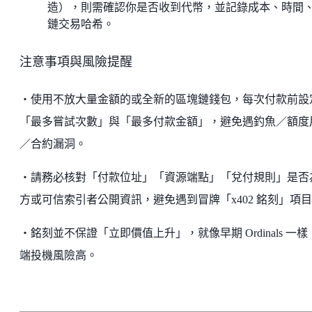
造），則需確認你是否收到代幣，並記錄成本、時間
鏈交易哈希。
注意事項與風險提醒
・使用不放大量金額的或全新的區塊鏈錢包，每次付款前設
「最多嘗試次數」與「最多付款金額」，避免遇釣魚／額度
／合約漏洞。
・請務必核對「付款位址」「資源端點」「兌付規則」是否
方或可信索引者公開資訊，避免遇到冒牌「x402 銘刻」項
・銘刻並不保證「立即價值上升」，就像早期 Ordinals 一樣
端投機風險高。