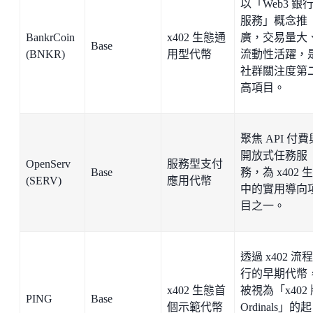
以「Web3 銀
服務」概念推
BankrCoin
x402 生態通
廣，交易量大
Base
(BNKR)
用型代幣
流動性活躍，
社群關注度第
高項目。
聚焦 API 付費
開放式任務服
OpenServ
服務型支付
Base
務，為 x402 
(SERV)
應用代幣
中的實用導向
目之一。
透過 x402 流
行的早期代幣
x402 生態首
被視為「x402
PING
Base
個示範代幣
Ordinals」的起