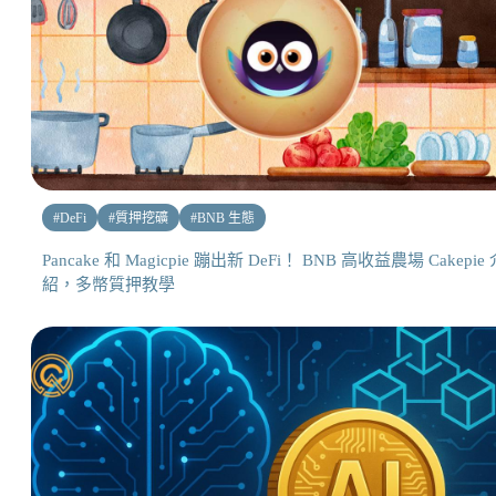
#
DeFi
#
質押挖礦
#
BNB 生態
Pancake 和 Magicpie 蹦出新 DeFi！ BNB 高收益農場 Cakepie
紹，多幣質押教學