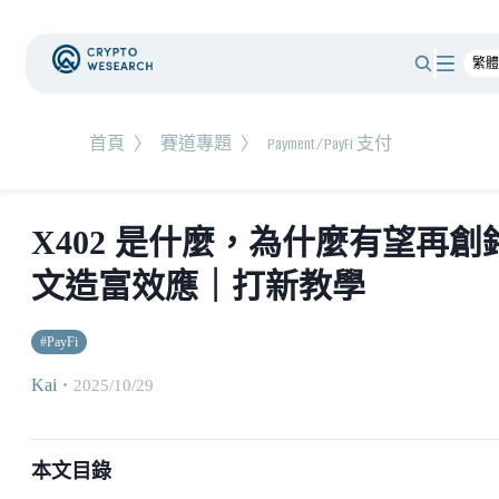
首頁
〉
賽道專題
〉
Payment/PayFi 支付
X402 是什麼，為什麼有望再創
文造富效應｜打新教學
#
PayFi
Kai
・
2025/10/29
本文目錄