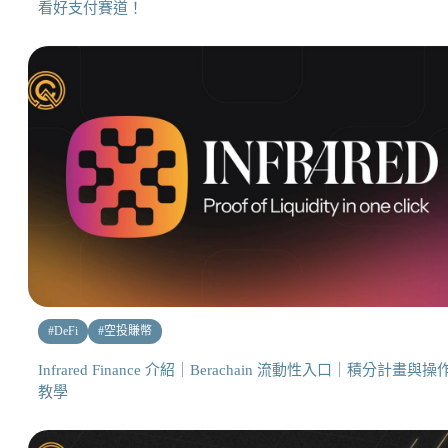
看好支付賽道！
#
DeFi
#
空投賺幣
Infrared Finance 介紹｜Berachain 流動性入口｜積分計畫與操
教學