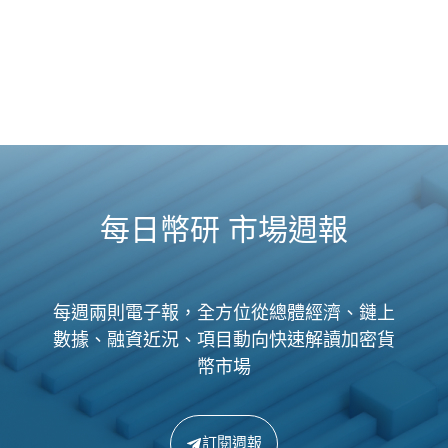
每日幣研 市場週報
每週兩則電子報，全方位從總體經濟、鏈上
數據、融資近況、項目動向快速解讀加密貨
幣市場
訂閱週報