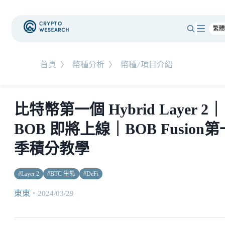
首頁
〉
幣種分析
〉
幣種/項目介紹
比特幣第一個 Hybrid Layer 2｜
BOB 即將上線｜BOB Fusion第
季積分教學
#
Layer 2
#
BTC 生態
#
DeFi
東東
・
2024/03/29