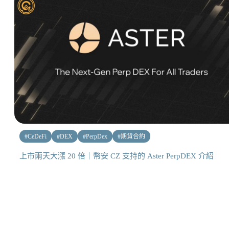
#
CeDeFi
#
DEX
#
PerpDex
#
期貨合約
上市兩天大漲 20 倍｜幣安 CZ 支持的 Aster PerpDEX 介紹