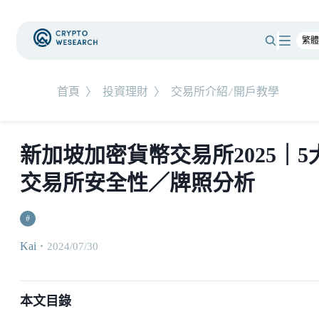
首頁
〉
投資理財
〉
交易所介紹/開戶教學
新加坡加密貨幣交易所2025｜5
交易所安全性／牌照分析
#
Kai
・
2024/07/30
本文目錄