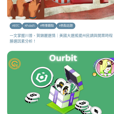
#
BTC
#
PolitiFi
#
時事觀點
#
熱點話題
一文掌握川普、賀錦麗選情｜美國大選搖擺州民調與開票時程
勝選因素分析！