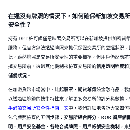
在還沒有牌照的情況下，如何確保新加坡交易所
安全性？
持有 DPT 許可證僅意味著交易所可以在新加坡提供加密貨
服務，但官方無法透過牌照來擔保保證交易所的營運狀況。
此，雖然牌照是交易所安全性的重要標準，但用戶仍然應該
擇交易所前，透過其他機制來檢查交易所的
信用透明程度
和
儲備狀況
。
在加密貨幣市場當中，比起股票、期貨等傳統金融商品，我
以透過區塊鏈的技術特性來了解更多交易所的評分與數據。
手必讀交易所安全性指南一文
中，我們詳細地告訴大家如何
包含牌照檢查的五個步驟：
交易所綜合評分
、
ROR 資產儲
明
、
用戶安全基金
、
各地合規牌照
、
用戶帳號安全機制
，來