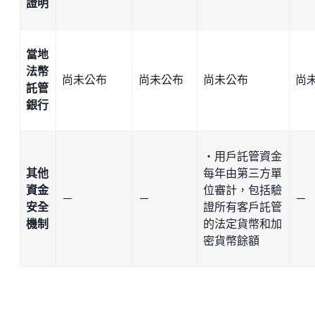
證明
當地
法幣
尚未公布
尚未公布
尚未公布
尚
託管
銀行
・用戶託管資金
其他
每年由第三方單
資金
位審計，包括驗
－
－
－
安全
證所有客戶託管
機制
的法定貨幣和加
密貨幣餘額