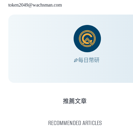
token2049@wachsman.com
每日幣研
推薦文章
RECOMMENDED ARTICLES