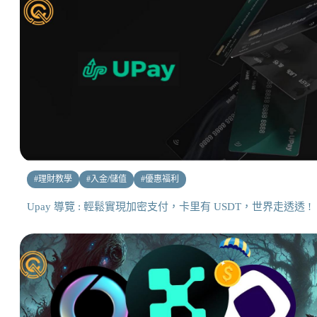
#
理財教學
#
入金/儲值
#
優惠福利
Upay 導覽 : 輕鬆實現加密支付，卡里有 USDT，世界走透透 !