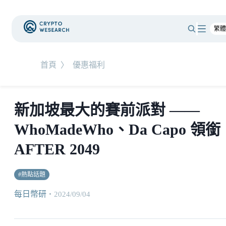
首頁
〉
優惠福利
新加坡最大的賽前派對 ——
WhoMadeWho、Da Capo 領銜
AFTER 2049
#
熱點話題
每日幣研
・
2024/09/04