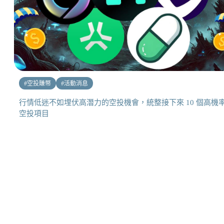
#
空投賺幣
#
活動消息
行情低迷不如埋伏高潛力的空投機會，統整接下來 10 個高機
空投項目