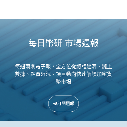
每日幣研 市場週報
每週兩則電子報，全方位從總體經濟、鏈上
數據、融資近況、項目動向快速解讀加密貨
幣市場
訂閱週報