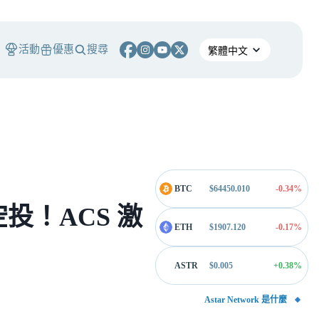
活動
優惠
搜尋
BTC
$
64450.010
-0.34
%
R 空投！ACS 激
ETH
$
1907.120
-0.17
%
ASTR
$
0.005
+0.38
%
Astar Network 是什麼