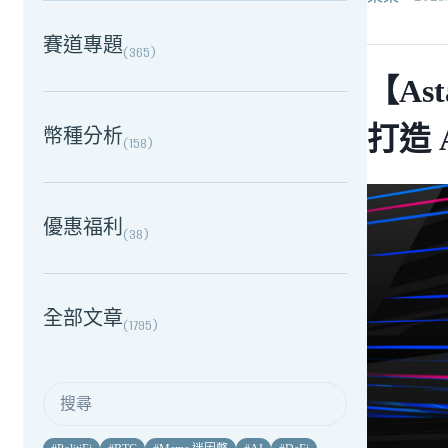
賽道專題
(
365
)
【Ast
打造 
幣種分析
(
158
)
優惠福利
(
38
)
全部文章
(
1795
)