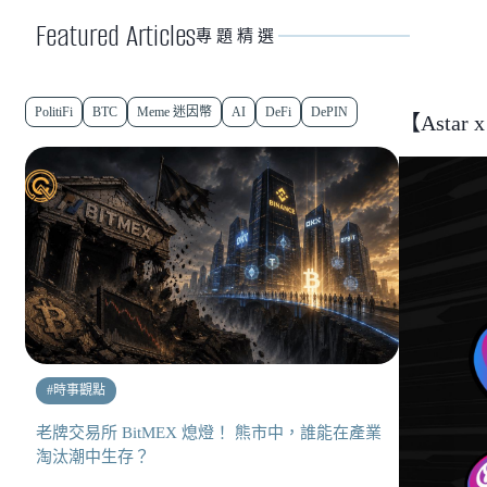
Featured Articles
專題精選
PolitiFi
BTC
Meme 迷因幣
AI
DeFi
DePIN
【Astar
#
時事觀點
老牌交易所 BitMEX 熄燈！ 熊市中，誰能在產業
淘汰潮中生存？