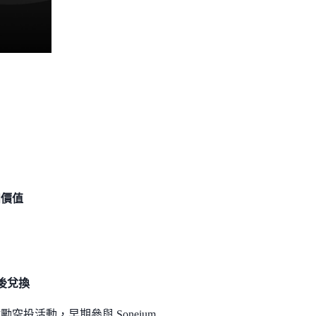
和價值
束後兌換
輪的激勵空投活動，早期參與 Soneium