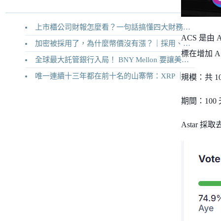
上市櫃公司財報怎麼看？一句話搞懂四大財務報表
ACS 是由
加密被採用了，為什麼幣價沒有漲？｜採用、收入與代幣價值捕獲
標在增加 A
全球最大託管銀行入局！ BNY Mellon 要讓美債交易 24/7 不打烊
唯一連續十三年都在前十名的山寨幣：XRP ｜Ripple 2026 介紹
規模：共 10
期間：100 天，2
Astar 