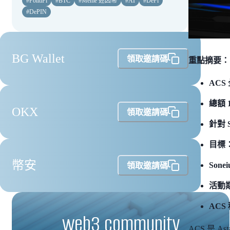
#
PolitiFi
#
BTC
#
Meme 迷因幣
#
AI
#
DeFi
#
DePIN
BG Wallet
領取邀請碼
重點摘要：
ACS 
總額 
OKX
領取邀請碼
針對 
目標：
幣安
Son
領取邀請碼
活動期間
ACS
web3 community
ACS 是 A