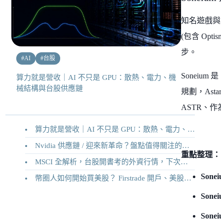
知名遊戲與娛樂 
(包含 Opti
步。
#
AI
#
台股
Soneium 
算力就是營收｜AI 不只是 GPU：散熱、電力、機
械結構與台股供應鏈
規劃，Ast
ASTR、作
算力就是營收｜AI 不只是 GPU：散熱、電力、機械結構與台股供應鏈
Nvidia 供應鏈 / 迎來新革命？盤點值得關注的二十家供應鏈企業
重點整理：
MSCI 全解析，台股開書考的外資行情，下次調整你準備好了嗎？
Son
幣圈人如何開始買美股？ Firstrade 開戶、美股交易機制完整教學
Sone
Son