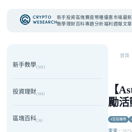
新手
投資
區塊
賽道
幣種
優惠
市場
最新
教學
理財
百科
專題
分析
福利
週報
文章
NEW EVENT
最新活動
首頁
新手教學
(
125
)
【As
投資理財
(
134
)
勵活
區塊百科
#
空投賺幣
(
74
)
東東
・
2025