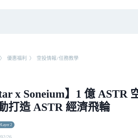
〉
優惠福利
〉
空投情報/任務教學
tar x Soneium】1 億 AST
動打造 ASTR 經濟飛輪
#
Layer 2
/02/26