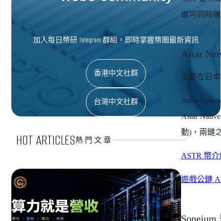
還可同時賺取
加入每日幣研 Telegram 群組，即時掌握幣圈最新資訊
Astar N
香港中文社群
主要在日本
Astar 
台灣中文社群
Astar Na
動)，兩鏈
HOT ARTICLES
熱門文章
ASTR 幣
遊戲公鏈 A
Soneiu